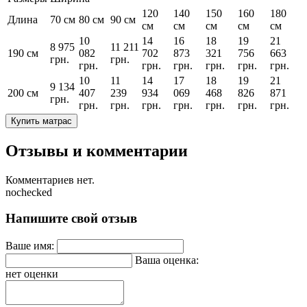
120
140
150
160
180
Длина
70 см
80 см
90 см
см
см
см
см
см
10
14
16
18
19
21
8 975
11 211
190 см
082
702
873
321
756
663
грн.
грн.
грн.
грн.
грн.
грн.
грн.
грн.
10
11
14
17
18
19
21
9 134
200 см
407
239
934
069
468
826
871
грн.
грн.
грн.
грн.
грн.
грн.
грн.
грн.
Купить матрас
Отзывы и комментарии
Комментариев нет.
nochecked
Напишите свой отзыв
Ваше имя:
Ваша оценка:
нет оценки