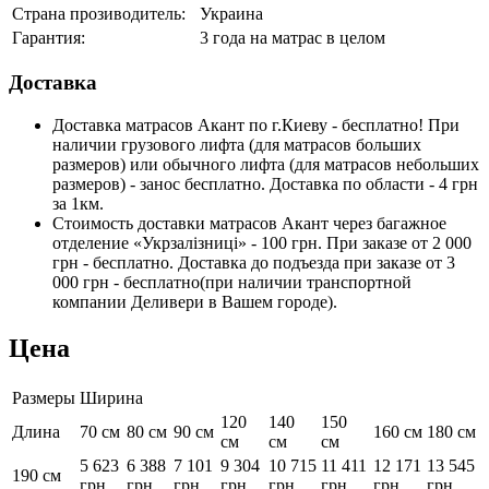
Страна прозиводитель:
Украина
Гарантия:
3 года на матрас в целом
Доставка
Доставка матрасов Акант по г.Киеву - бесплатно! При
наличии грузового лифта (для матрасов больших
размеров) или обычного лифта (для матрасов небольших
размеров) - занос бесплатно. Доставка по области - 4 грн
за 1км.
Стоимость доставки матрасов Акант через багажное
отделение «Укрзалізниці» - 100 грн. При заказе от 2 000
грн - бесплатно. Доставка до подъезда при заказе от 3
000 грн - бесплатно(при наличии транспортной
компании Деливери в Вашем городе).
Цена
Размеры
Ширина
120
140
150
Длина
70 см
80 см
90 см
160 см
180 см
см
см
см
5 623
6 388
7 101
9 304
10 715
11 411
12 171
13 545
190 см
грн.
грн.
грн.
грн.
грн.
грн.
грн.
грн.