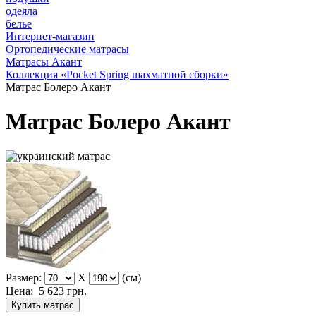
одеяла
белье
Интернет-магазин
Ортопедические матрасы
Матрасы Акант
Коллекция «Pocket Spring шахматной сборки»
Матрас Болеро Акант
Матрас Болеро Акант
Размер:
X
(см)
Цена:
5 623
грн.
Купить матрас