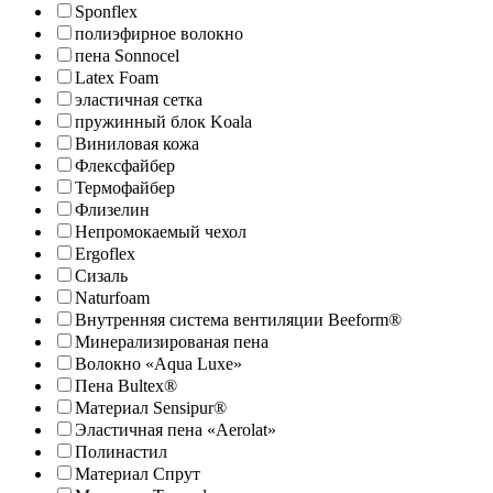
Sponflex
полиэфирное волокно
пена Sonnocel
Latex Foam
эластичная сетка
пружинный блок Koala
Виниловая кожа
Флексфайбер
Термофайбер
Флизелин
Непромокаемый чехол
Ergoflex
Сизаль
Naturfoam
Внутренняя система вентиляции Beeform®
Минерализированая пена
Волокно «Aqua Luxe»
Пена Bultex®
Материал Sensipur®
Эластичная пена «Aerolat»
Полинастил
Материал Спрут