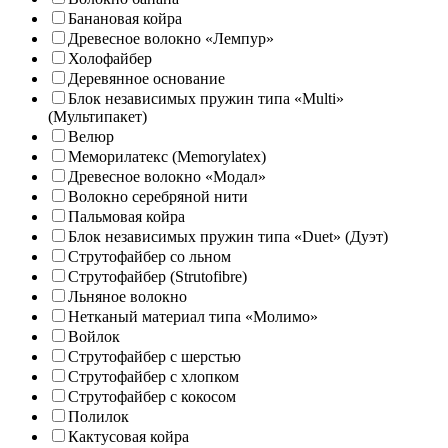
Банановая койра
Древесное волокно «Лемпур»
Холофайбер
Деревянное основание
Блок независимых пружин типа «Multi»
(Мультипакет)
Велюр
Меморилатекс (Memorylatex)
Древесное волокно «Модал»
Волокно серебряной нити
Пальмовая койра
Блок независимых пружин типа «Duet» (Дуэт)
Струтофайбер со льном
Струтофайбер (Strutofibre)
Льняное волокно
Нетканый материал типа «Молимо»
Войлок
Струтофайбер с шерстью
Струтофайбер с хлопком
Струтофайбер с кокосом
Полилок
Кактусовая койра