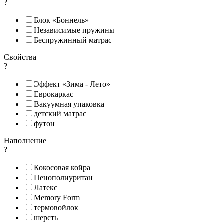
?
Блок «Боннель»
Независимые пружины
Беспружинный матрас
Свойства
?
Эффект «Зима - Лето»
Еврокаркас
Вакуумная упаковка
детский матрас
футон
Наполнение
?
Кокосовая койра
Пенополиуритан
Латекс
Memory Form
термовойлок
шерсть