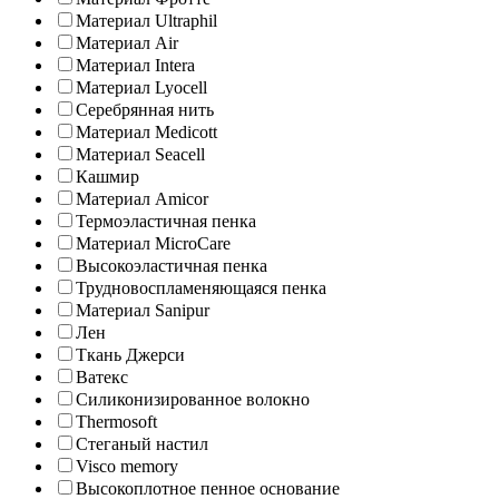
Материал Ultraphil
Материал Air
Материал Intera
Материал Lyocell
Серебрянная нить
Материал Medicott
Материал Seacell
Кашмир
Материал Amicor
Термоэластичная пенка
Материал MicroCare
Высокоэластичная пенка
Трудновоспламеняющаяся пенка
Материал Sanipur
Лен
Ткань Джерси
Ватекс
Силиконизированное волокно
Thermosoft
Стеганый настил
Visco memory
Высокоплотное пенное основание