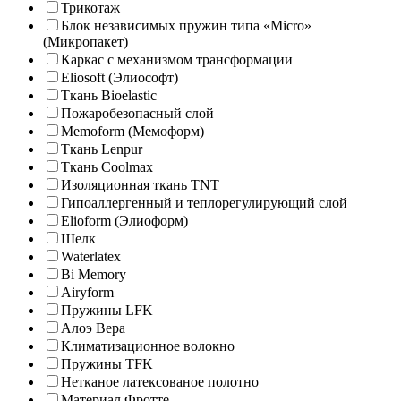
Трикотаж
Блок независимых пружин типа «Micro»
(Микропакет)
Каркас с механизмом трансформации
Eliosoft (Элиософт)
Ткань Bioelastic
Пожаробезопасный слой
Memoform (Мемоформ)
Ткань Lenpur
Ткань Coolmax
Изоляционная ткань TNT
Гипоаллергенный и теплорегулирующий слой
Elioform (Элиоформ)
Шелк
Waterlatex
Bi Memory
Airyform
Пружины LFK
Алоэ Вера
Климатизационное волокно
Пружины TFK
Нетканое латексованое полотно
Материал Фротте