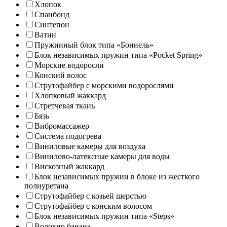
Хлопок
Спанбонд
Синтепон
Ватин
Пружинный блок типа «Боннель»
Блок независимых пружин типа «Pocket Spring»
Морские водоросли
Конский волос
Струтофайбер с морскими водорослями
Хлопковый жаккард
Стретчевая ткань
Бязь
Вибромассажер
Система подогрева
Виниловые камеры для воздуха
Винилово-латексные камеры для воды
Вискозный жаккард
Блок независимых пружин в блоке из жесткого
полиуретана
Струтофайбер с козьей шерстью
Струтофайбер с конским волосом
Блок независимых пружин типа «Steps»
Волокно банана