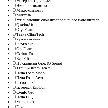
Материал Термофлекс
Нетканое полотно
Микрокомпозит
Микталь
Усиливающий слой иглопробивного наполнителя
QuadroAir
OrgoFoam
Ткань ClimaTech
Рулонная пена
Pur-Pianka
OrtoFoam
Carbon Foam
Eco Felt
Пружинный блок IQ Spring
Ткань «Dream Health»
Пена Foam Mono
Пена Foam Aero
microcell-35
материал Ecofoam
Comfo Gel
Пена LLQ
Memo Flex
Foxe