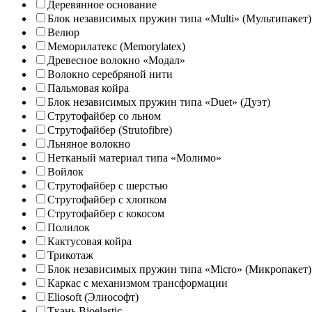
Деревянное основание
Блок независимых пружин типа «Multi» (Мультипакет)
Велюр
Меморилатекс (Memorylatex)
Древесное волокно «Модал»
Волокно серебряной нити
Пальмовая койра
Блок независимых пружин типа «Duet» (Дуэт)
Струтофайбер со льном
Струтофайбер (Strutofibre)
Льняное волокно
Нетканый материал типа «Молимо»
Войлок
Струтофайбер с шерстью
Струтофайбер с хлопком
Струтофайбер с кокосом
Полилок
Кактусовая койра
Трикотаж
Блок независимых пружин типа «Micro» (Микропакет)
Каркас с механизмом трансформации
Eliosoft (Элиософт)
Ткань Bioelastic