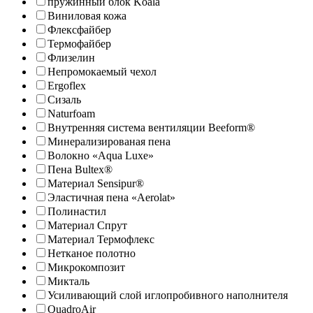
пружинный блок Koala
Виниловая кожа
Флексфайбер
Термофайбер
Флизелин
Непромокаемый чехол
Ergoflex
Сизаль
Naturfoam
Внутренняя система вентиляции Beeform®
Минерализированая пена
Волокно «Aqua Luxe»
Пена Bultex®
Материал Sensipur®
Эластичная пена «Aerolat»
Полинастил
Материал Спрут
Материал Термофлекс
Нетканое полотно
Микрокомпозит
Микталь
Усиливающий слой иглопробивного наполнителя
QuadroAir