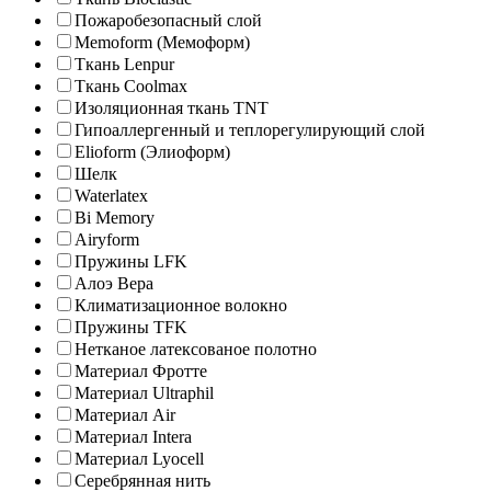
Пожаробезопасный слой
Memoform (Мемоформ)
Ткань Lenpur
Ткань Coolmax
Изоляционная ткань TNT
Гипоаллергенный и теплорегулирующий слой
Elioform (Элиоформ)
Шелк
Waterlatex
Bi Memory
Airyform
Пружины LFK
Алоэ Вера
Климатизационное волокно
Пружины TFK
Нетканое латексованое полотно
Материал Фротте
Материал Ultraphil
Материал Air
Материал Intera
Материал Lyocell
Серебрянная нить