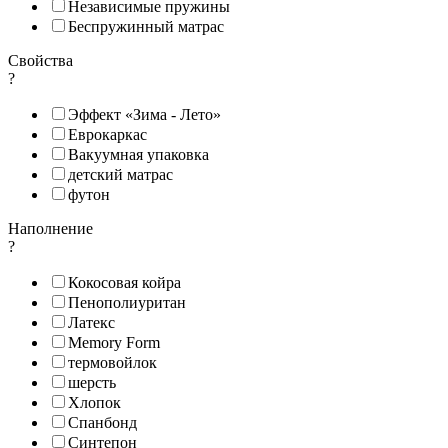
Независимые пружины
Беспружинный матрас
Свойства
?
Эффект «Зима - Лето»
Еврокаркас
Вакуумная упаковка
детский матрас
футон
Наполнение
?
Кокосовая койра
Пенополиуритан
Латекс
Memory Form
термовойлок
шерсть
Хлопок
Спанбонд
Синтепон