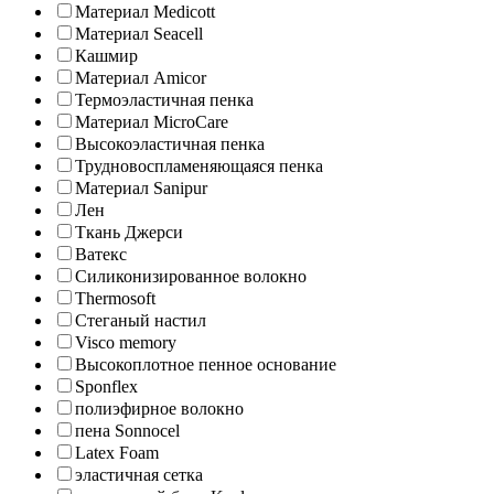
Материал Medicott
Материал Seacell
Кашмир
Материал Amicor
Термоэластичная пенка
Материал MicroCare
Высокоэластичная пенка
Трудновоспламеняющаяся пенка
Материал Sanipur
Лен
Ткань Джерси
Ватекс
Силиконизированное волокно
Thermosoft
Стеганый настил
Visco memory
Высокоплотное пенное основание
Sponflex
полиэфирное волокно
пена Sonnocel
Latex Foam
эластичная сетка