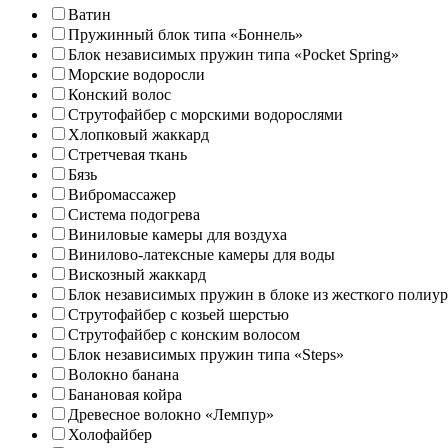
Ватин
Пружинный блок типа «Боннель»
Блок независимых пружин типа «Pocket Spring»
Морские водоросли
Конский волос
Струтофайбер с морскими водорослями
Хлопковый жаккард
Стретчевая ткань
Бязь
Вибромассажер
Система подогрева
Виниловые камеры для воздуха
Винилово-латексные камеры для воды
Вискозный жаккард
Блок независимых пружин в блоке из жесткого полиур
Струтофайбер с козьей шерстью
Струтофайбер с конским волосом
Блок независимых пружин типа «Steps»
Волокно банана
Банановая койра
Древесное волокно «Лемпур»
Холофайбер