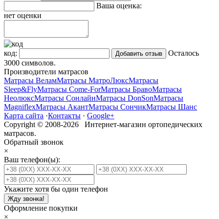
Ваша оценка:
нет оценки
код:
Осталось
3000
символов.
Производители матрасов
Матрасы Велам
Матрасы МатроЛюкс
Матрасы
Sleep&Fly
Матрасы Come-For
Матрасы Браво
Матрасы
Неолюкс
Матрасы Сонлайн
Матрасы DonSon
Матрасы
Magniflex
Матрасы Акант
Матрасы Сончик
Матрасы Шанс
Карта сайта
·
Контакты
·
Google+
Copyright © 2008-2026 Интернет-магазин ортопедических
матрасов.
Обратный звонок
×
Ваш телефон(ы):
Укажите хотя бы один телефон
Жду звонка!
Оформление покупки
×