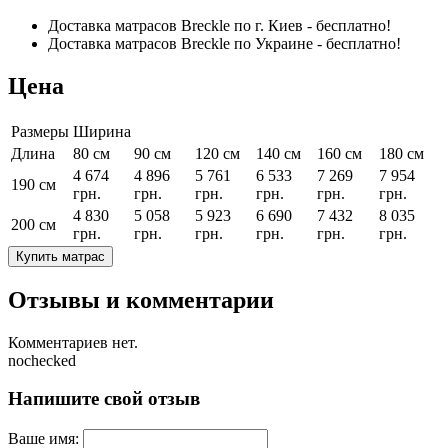
Доставка матрасов Breckle по г. Киев - бесплатно!
Доставка матрасов Breckle по Украине - бесплатно!
Цена
Размеры
Ширина
Длина
80 см
90 см
120 см
140 см
160 см
180 см
4 674
4 896
5 761
6 533
7 269
7 954
190 см
грн.
грн.
грн.
грн.
грн.
грн.
4 830
5 058
5 923
6 690
7 432
8 035
200 см
грн.
грн.
грн.
грн.
грн.
грн.
Купить матрас
Отзывы и комментарии
Комментариев нет.
nochecked
Напишите свой отзыв
Ваше имя: