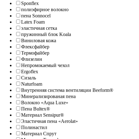
Sponflex
полиэфирное волокно
пена Sonnocel
Latex Foam
эластичная сетка
пружинный блок Koala
Виниловая кожа
Флексфайбер
Термофайбер
Флизелин
Непромокаемый чехол
Ergoflex
Сизаль
Naturfoam
Внутренняя система вентиляции Beeform®
Минерализированая пена
Волокно «Aqua Luxe»
Пена Bultex®
Материал Sensipur®
Эластичная пена «Aerolat»
Полинастил
Материал Спрут