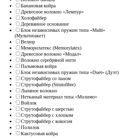
Банановая койра
Древесное волокно «Лемпур»
Холофайбер
Деревянное основание
Блок независимых пружин типа «Multi»
(Мультипакет)
Велюр
Меморилатекс (Memorylatex)
Древесное волокно «Модал»
Волокно серебряной нити
Пальмовая койра
Блок независимых пружин типа «Duet» (Дуэт)
Струтофайбер со льном
Струтофайбер (Strutofibre)
Льняное волокно
Нетканый материал типа «Молимо»
Войлок
Струтофайбер с шерстью
Струтофайбер с хлопком
Струтофайбер с кокосом
Полилок
Кактусовая койра