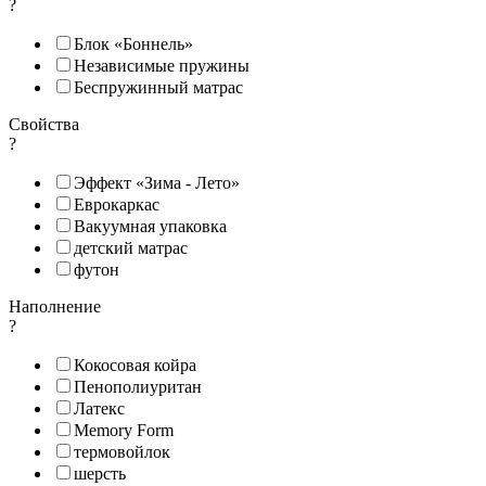
?
Блок «Боннель»
Независимые пружины
Беспружинный матрас
Свойства
?
Эффект «Зима - Лето»
Еврокаркас
Вакуумная упаковка
детский матрас
футон
Наполнение
?
Кокосовая койра
Пенополиуритан
Латекс
Memory Form
термовойлок
шерсть