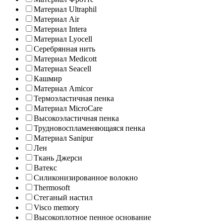
Материал Ultraphil
Материал Air
Материал Intera
Материал Lyocell
Серебрянная нить
Материал Medicott
Материал Seacell
Кашмир
Материал Amicor
Термоэластичная пенка
Материал MicroCare
Высокоэластичная пенка
Трудновоспламеняющаяся пенка
Материал Sanipur
Лен
Ткань Джерси
Ватекс
Силиконизированное волокно
Thermosoft
Стеганый настил
Visco memory
Высокоплотное пенное основание