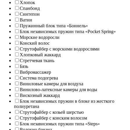
Хлопок
Спанбонд
Синтепон
Ватин
Пружинный блок типа «Боннель»
Блок независимых пружин типа «Pocket Spring»
Морские водоросли
Конский волос
Струтофайбер с морскими водорослями
Хлопковый жаккард
Стретчевая ткань
Бязь
Вибромассажер
Система подогрева
Виниловые камеры для воздуха
Винилово-латексные камеры для воды
Вискозный жаккард
Блок независимых пружин в блоке из жесткого
полиуретана
Струтофайбер с козьей шерстью
Струтофайбер с конским волосом
Блок независимых пружин типа «Steps»
Волокно банана