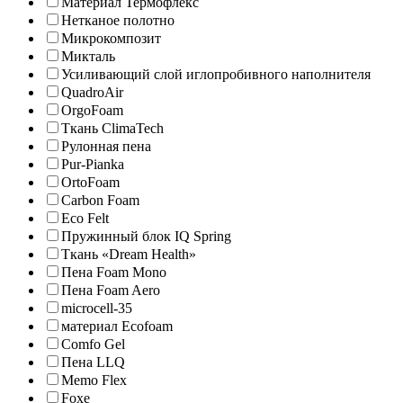
Материал Термофлекс
Нетканое полотно
Микрокомпозит
Микталь
Усиливающий слой иглопробивного наполнителя
QuadroAir
OrgoFoam
Ткань ClimaTech
Рулонная пена
Pur-Pianka
OrtoFoam
Carbon Foam
Eco Felt
Пружинный блок IQ Spring
Ткань «Dream Health»
Пена Foam Mono
Пена Foam Aero
microcell-35
материал Ecofoam
Comfo Gel
Пена LLQ
Memo Flex
Foxe