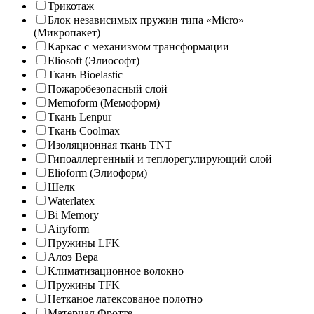
Трикотаж
Блок независимых пружин типа «Micro»
(Микропакет)
Каркас с механизмом трансформации
Eliosoft (Элиософт)
Ткань Bioelastic
Пожаробезопасный слой
Memoform (Мемоформ)
Ткань Lenpur
Ткань Coolmax
Изоляционная ткань TNT
Гипоаллергенный и теплорегулирующий слой
Elioform (Элиоформ)
Шелк
Waterlatex
Bi Memory
Airyform
Пружины LFK
Алоэ Вера
Климатизационное волокно
Пружины TFK
Нетканое латексованое полотно
Материал Фротте