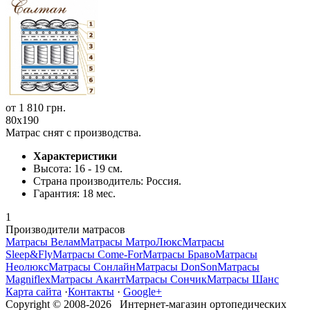
от
1 810
грн.
80x190
Матрас снят с производства.
Характеристики
Высота:
16 - 19 см.
Страна производитель:
Россия.
Гарантия:
18 мес.
1
Производители матрасов
Матрасы Велам
Матрасы МатроЛюкс
Матрасы
Sleep&Fly
Матрасы Come-For
Матрасы Браво
Матрасы
Неолюкс
Матрасы Сонлайн
Матрасы DonSon
Матрасы
Magniflex
Матрасы Акант
Матрасы Сончик
Матрасы Шанс
Карта сайта
·
Контакты
·
Google+
Copyright © 2008-2026 Интернет-магазин ортопедических