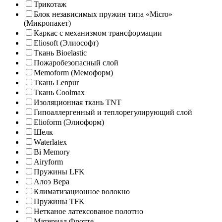
Трикотаж
Блок независимых пружин типа «Micro»
(Микропакет)
Каркас с механизмом трансформации
Eliosoft (Элиософт)
Ткань Bioelastic
Пожаробезопасный слой
Memoform (Мемоформ)
Ткань Lenpur
Ткань Coolmax
Изоляционная ткань TNT
Гипоаллергенный и теплорегулирующий слой
Elioform (Элиоформ)
Шелк
Waterlatex
Bi Memory
Airyform
Пружины LFK
Алоэ Вера
Климатизационное волокно
Пружины TFK
Нетканое латексованое полотно
Материал Фротте