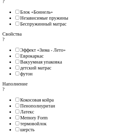
?
Блок «Боннель»
Независимые пружины
Беспружинный матрас
Свойства
?
Эффект «Зима - Лето»
Еврокаркас
Вакуумная упаковка
детский матрас
футон
Наполнение
?
Кокосовая койра
Пенополиуритан
Латекс
Memory Form
термовойлок
шерсть