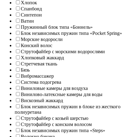
Хлопок
Спанбонд
Синтепон
Ватин
Пружинный блок типа «Боннель»
Блок независимых пружин типа «Pocket Spring»
Морские водоросли
Конский волос
Струтофайбер с морскими водорослями
Хлопковый жаккард
Стретчевая ткань
Бязь
Вибромассажер
Система подогрева
Виниловые камеры для воздуха
Винилово-латексные камеры для воды
Вискозный жаккард
Блок независимых пружин в блоке из жесткого
полиуретана
Струтофайбер с козьей шерстью
Струтофайбер с конским волосом
Блок независимых пружин типа «Steps»
Волокно банана