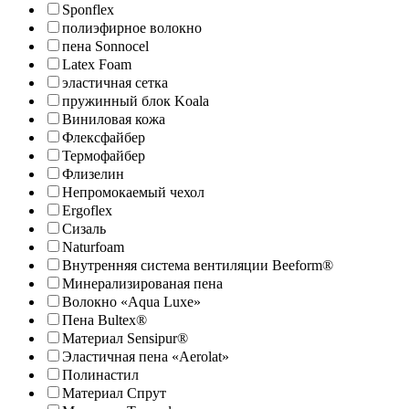
Sponflex
полиэфирное волокно
пена Sonnocel
Latex Foam
эластичная сетка
пружинный блок Koala
Виниловая кожа
Флексфайбер
Термофайбер
Флизелин
Непромокаемый чехол
Ergoflex
Сизаль
Naturfoam
Внутренняя система вентиляции Beeform®
Минерализированая пена
Волокно «Aqua Luxe»
Пена Bultex®
Материал Sensipur®
Эластичная пена «Aerolat»
Полинастил
Материал Спрут