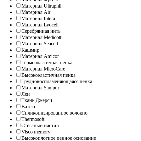
Материал Ultraphil
Материал Air
Материал Intera
Материал Lyocell
Серебрянная нить
Материал Medicott
Материал Seacell
Кашмир
Материал Amicor
Термоэластичная пенка
Материал MicroCare
Высокоэластичная пенка
Трудновоспламеняющаяся пенка
Материал Sanipur
Лен
Ткань Джерси
Ватекс
Силиконизированное волокно
Thermosoft
Стеганый настил
Visco memory
Высокоплотное пенное основание