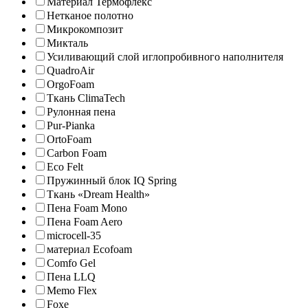
Материал Термофлекс
Нетканое полотно
Микрокомпозит
Микталь
Усиливающий слой иглопробивного наполнителя
QuadroAir
OrgoFoam
Ткань ClimaTech
Рулонная пена
Pur-Pianka
OrtoFoam
Carbon Foam
Eco Felt
Пружинный блок IQ Spring
Ткань «Dream Health»
Пена Foam Mono
Пена Foam Aero
microcell-35
материал Ecofoam
Comfo Gel
Пена LLQ
Memo Flex
Foxe