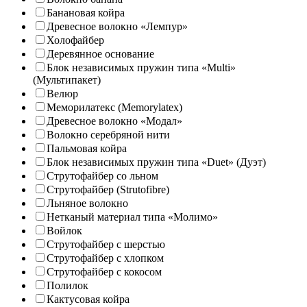
Банановая койра
Древесное волокно «Лемпур»
Холофайбер
Деревянное основание
Блок независимых пружин типа «Multi»
(Мультипакет)
Велюр
Меморилатекс (Memorylatex)
Древесное волокно «Модал»
Волокно серебряной нити
Пальмовая койра
Блок независимых пружин типа «Duet» (Дуэт)
Струтофайбер со льном
Струтофайбер (Strutofibre)
Льняное волокно
Нетканый материал типа «Молимо»
Войлок
Струтофайбер с шерстью
Струтофайбер с хлопком
Струтофайбер с кокосом
Полилок
Кактусовая койра