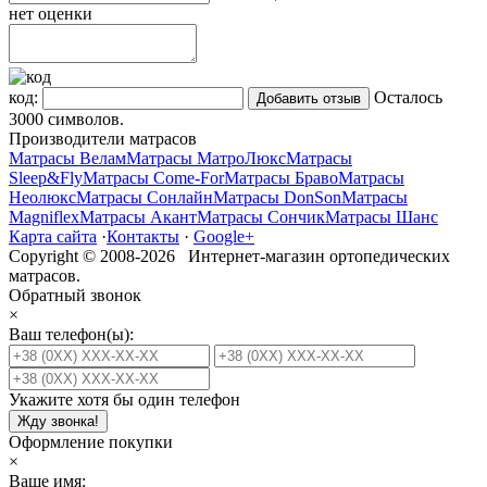
нет оценки
код:
Осталось
3000
символов.
Производители матрасов
Матрасы Велам
Матрасы МатроЛюкс
Матрасы
Sleep&Fly
Матрасы Come-For
Матрасы Браво
Матрасы
Неолюкс
Матрасы Сонлайн
Матрасы DonSon
Матрасы
Magniflex
Матрасы Акант
Матрасы Сончик
Матрасы Шанс
Карта сайта
·
Контакты
·
Google+
Copyright © 2008-2026 Интернет-магазин ортопедических
матрасов.
Обратный звонок
×
Ваш телефон(ы):
Укажите хотя бы один телефон
Жду звонка!
Оформление покупки
×
Ваше имя: