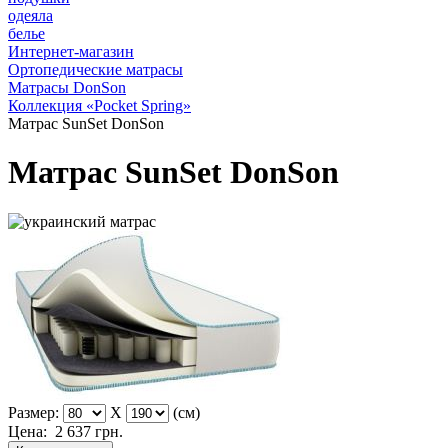
одеяла
белье
Интернет-магазин
Ортопедические матрасы
Матрасы DonSon
Коллекция «Pocket Spring»
Матрас SunSet DonSon
Матрас SunSet DonSon
Размер:
X
(см)
Цена:
2 637
грн.