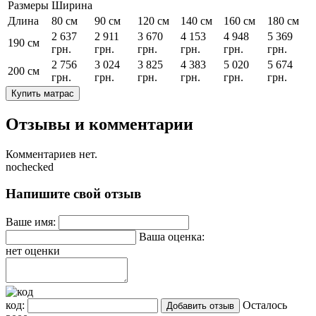
Размеры
Ширина
Длина
80 см
90 см
120 см
140 см
160 см
180 см
2 637
2 911
3 670
4 153
4 948
5 369
190 см
грн.
грн.
грн.
грн.
грн.
грн.
2 756
3 024
3 825
4 383
5 020
5 674
200 см
грн.
грн.
грн.
грн.
грн.
грн.
Купить матрас
Отзывы и комментарии
Комментариев нет.
nochecked
Напишите свой отзыв
Ваше имя:
Ваша оценка:
нет оценки
код:
Осталось