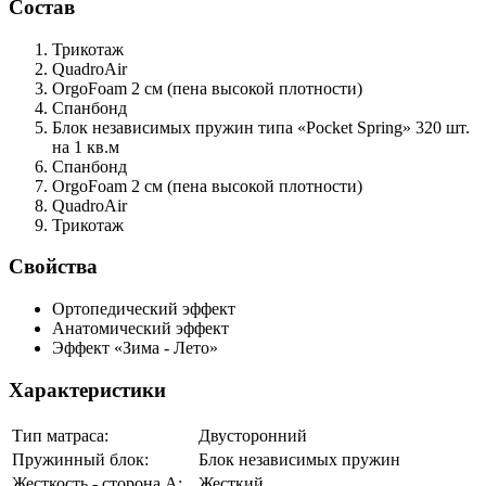
Состав
Трикотаж
QuadroAir
OrgoFoam
2 см (пена высокой плотности)
Спанбонд
Блок независимых пружин типа «Pocket Spring»
320 шт.
на 1 кв.м
Спанбонд
OrgoFoam
2 см (пена высокой плотности)
QuadroAir
Трикотаж
Свойства
Ортопедический эффект
Анатомический эффект
Эффект «Зима - Лето»
Характеристики
Тип матраса:
Двусторонний
Пружинный блок:
Блок независимых пружин
Жесткость - сторона А:
Жесткий