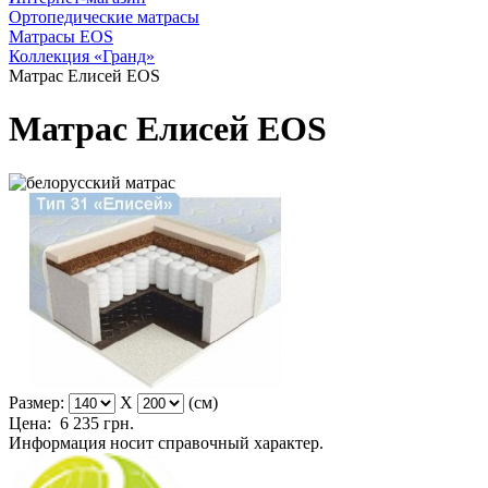
Ортопедические матрасы
Матрасы EOS
Коллекция «Гранд»
Матрас Елисей EOS
Матрас Елисей EOS
Размер:
X
(см)
Цена:
6 235
грн.
Информация носит справочный характер.