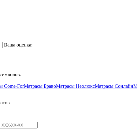
Ваша оценка:
символов.
ы Come-For
Матрасы Браво
Матрасы Неолюкс
Матрасы Сонлайн
М
асов.