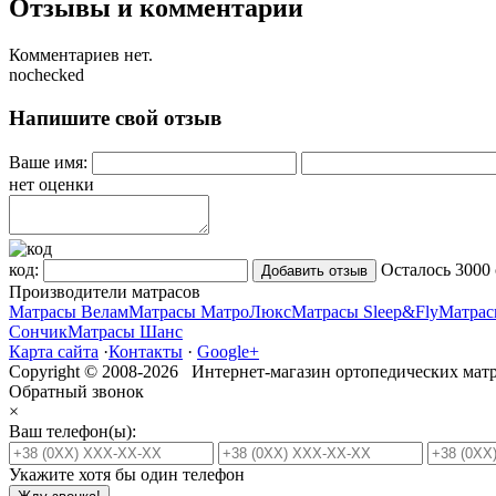
Отзывы и комментарии
Комментариев нет.
nochecked
Напишите свой отзыв
Ваше имя:
нет оценки
код:
Осталось
3000
Производители матрасов
Матрасы Велам
Матрасы МатроЛюкс
Матрасы Sleep&Fly
Матрас
Сончик
Матрасы Шанс
Карта сайта
·
Контакты
·
Google+
Copyright © 2008-2026 Интернет-магазин ортопедических матр
Обратный звонок
×
Ваш телефон(ы):
Укажите хотя бы один телефон