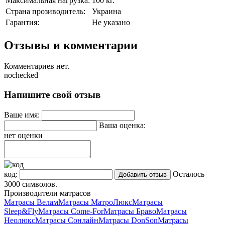
Максимальная нагрузка:
100 кг.
Страна прозиводитель:
Украина
Гарантия:
Не указано
Отзывы и комментарии
Комментариев нет.
nochecked
Напишите свой отзыв
Ваше имя:
Ваша оценка:
нет оценки
код:
Осталось
3000
символов.
Производители матрасов
Матрасы Велам
Матрасы МатроЛюкс
Матрасы
Sleep&Fly
Матрасы Come-For
Матрасы Браво
Матрасы
Неолюкс
Матрасы Сонлайн
Матрасы DonSon
Матрасы