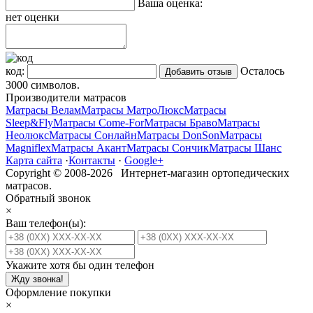
Ваша оценка:
нет оценки
код:
Осталось
3000
символов.
Производители матрасов
Матрасы Велам
Матрасы МатроЛюкс
Матрасы
Sleep&Fly
Матрасы Come-For
Матрасы Браво
Матрасы
Неолюкс
Матрасы Сонлайн
Матрасы DonSon
Матрасы
Magniflex
Матрасы Акант
Матрасы Сончик
Матрасы Шанс
Карта сайта
·
Контакты
·
Google+
Copyright © 2008-2026 Интернет-магазин ортопедических
матрасов.
Обратный звонок
×
Ваш телефон(ы):
Укажите хотя бы один телефон
Жду звонка!
Оформление покупки
×