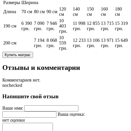
Размеры
Ширина
120
140
150
160
180
Длина
70 см
80 см
90 см
см
см
см
см
см
10
6 390
7 090
7 946
11 998
12 855
13 715
15 319
190 см
403
грн.
грн.
грн.
грн.
грн.
грн.
грн.
грн.
10
7 194
8 068
12 233
13 106
13 971
15 649
200 см
559
грн.
грн.
грн.
грн.
грн.
грн.
грн.
Купить матрас
Отзывы и комментарии
Комментариев нет.
nochecked
Напишите свой отзыв
Ваше имя:
Ваша оценка:
нет оценки