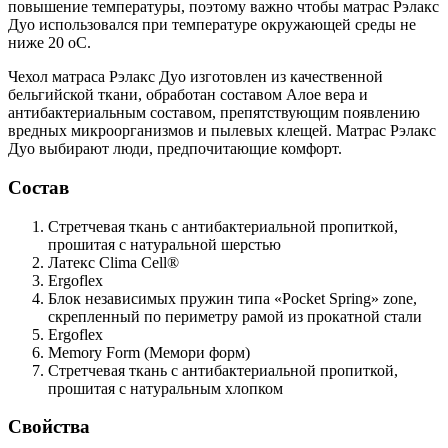
повышение температуры, поэтому важно чтобы матрас Рэлакс
Дуо использовался при температуре окружающей среды не
ниже 20 oC.
Чехол матраса Рэлакс Дуо изготовлен из качественной
бельгийской ткани, обработан составом Алое вера и
антибактериальным составом, препятствующим появлению
вредных микроорганизмов и пылевых клещей. Матрас Рэлакс
Дуо выбирают люди, предпочитающие комфорт.
Состав
Стретчевая ткань
с антибактериальной пропиткой,
прошитая с натуральной шерстью
Латекс
Clima Cell®
Ergoflex
Блок независимых пружин типа «Pocket Spring»
zone,
скрепленный по периметру рамой из прокатной стали
Ergoflex
Memory Form (Мемори форм)
Стретчевая ткань
с антибактериальной пропиткой,
прошитая с натуральным хлопком
Свойства