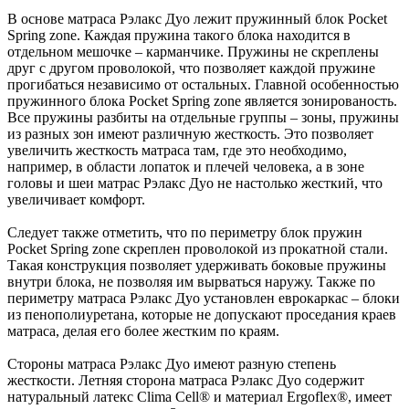
В основе матраса Рэлакс Дуо лежит пружинный блок Pocket
Spring zone. Каждая пружина такого блока находится в
отдельном мешочке – карманчике. Пружины не скреплены
друг с другом проволокой, что позволяет каждой пружине
прогибаться независимо от остальных. Главной особенностью
пружинного блока Pocket Spring zone является зонированость.
Все пружины разбиты на отдельные группы – зоны, пружины
из разных зон имеют различную жесткость. Это позволяет
увеличить жесткость матраса там, где это необходимо,
например, в области лопаток и плечей человека, а в зоне
головы и шеи матрас Рэлакс Дуо не настолько жесткий, что
увеличивает комфорт.
Следует также отметить, что по периметру блок пружин
Pocket Spring zone скреплен проволокой из прокатной стали.
Такая конструкция позволяет удерживать боковые пружины
внутри блока, не позволяя им вырваться наружу. Также по
периметру матраса Рэлакс Дуо установлен еврокаркас – блоки
из пенополиуретана, которые не допускают проседания краев
матраса, делая его более жестким по краям.
Стороны матраса Рэлакс Дуо имеют разную степень
жесткости. Летняя сторона матраса Рэлакс Дуо содержит
натуральный латекс Clima Cell® и материал Ergoflex®, имеет