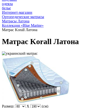
одеяла
белье
Интернет-магазин
Ортопедические матрасы
Матрасы Латона
Коллекция «Blue Marine»
Матрас Korall Латона
Матрас Korall Латона
Размер:
X
(см)