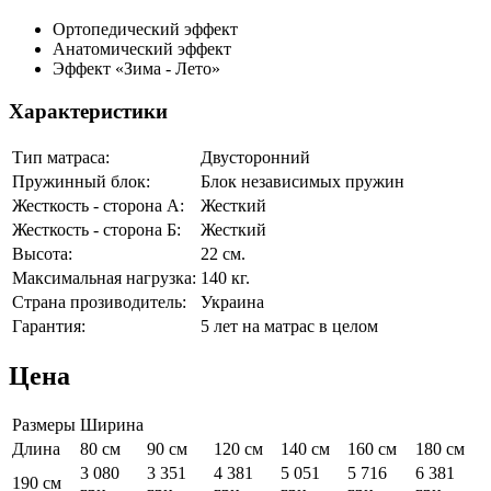
Ортопедический эффект
Анатомический эффект
Эффект «Зима - Лето»
Характеристики
Тип матраса:
Двусторонний
Пружинный блок:
Блок независимых пружин
Жесткость - сторона А:
Жесткий
Жесткость - сторона Б:
Жесткий
Высота:
22 см.
Максимальная нагрузка:
140 кг.
Страна прозиводитель:
Украина
Гарантия:
5 лет на матрас в целом
Цена
Размеры
Ширина
Длина
80 см
90 см
120 см
140 см
160 см
180 см
3 080
3 351
4 381
5 051
5 716
6 381
190 см