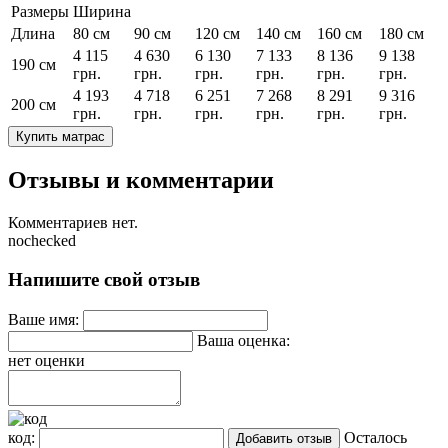
Размеры
Ширина
Длина
80 см
90 см
120 см
140 см
160 см
180 см
4 115
4 630
6 130
7 133
8 136
9 138
190 см
грн.
грн.
грн.
грн.
грн.
грн.
4 193
4 718
6 251
7 268
8 291
9 316
200 см
грн.
грн.
грн.
грн.
грн.
грн.
Купить матрас
Отзывы и комментарии
Комментариев нет.
nochecked
Напишите свой отзыв
Ваше имя:
Ваша оценка:
нет оценки
код:
Осталось