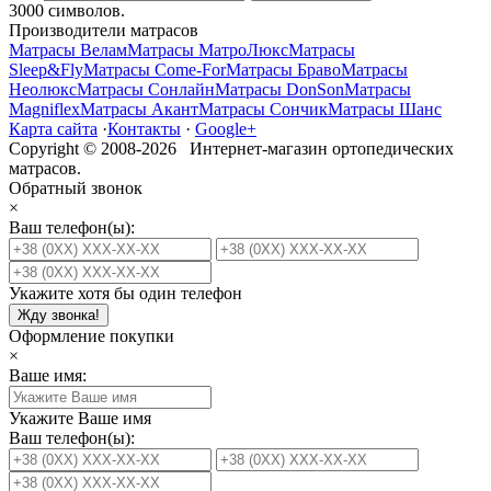
3000
символов.
Производители матрасов
Матрасы Велам
Матрасы МатроЛюкс
Матрасы
Sleep&Fly
Матрасы Come-For
Матрасы Браво
Матрасы
Неолюкс
Матрасы Сонлайн
Матрасы DonSon
Матрасы
Magniflex
Матрасы Акант
Матрасы Сончик
Матрасы Шанс
Карта сайта
·
Контакты
·
Google+
Copyright © 2008-2026 Интернет-магазин ортопедических
матрасов.
Обратный звонок
×
Ваш телефон(ы):
Укажите хотя бы один телефон
Жду звонка!
Оформление покупки
×
Ваше имя:
Укажите Ваше имя
Ваш телефон(ы):