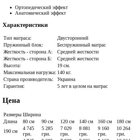
Ортопедический эффект
Анатомический эффект
Характеристики
Тип матраса:
Двусторонний
Пружинный блок:
Беспружинный матрас
Жесткость - сторона А:
Средней жесткости
Жесткость - сторона Б:
Средней жесткости
Высота:
19 см.
Максимальная нагрузка:
140 кг.
Страна прозиводитель:
Украина
Гарантия:
5 лет в целом на матрас
Цена
Размеры
Ширина
Длина
80 см
90 см
120 см
140 см
160 см
180 см
4 745
5 285
7 029
8 081
9 160
10 264
190 см
грн.
грн.
грн.
грн.
грн.
грн.