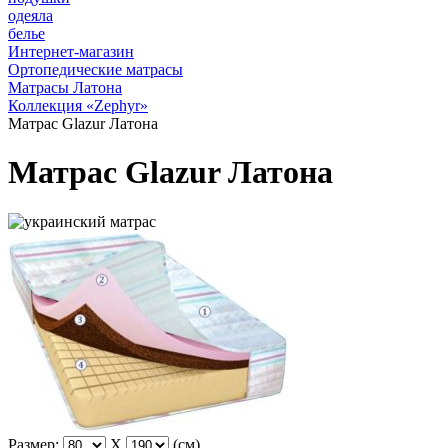
одеяла
белье
Интернет-магазин
Ортопедические матрасы
Матрасы Латона
Коллекция «Zephyr»
Матрас Glazur Латона
Матрас Glazur Латона
Размер:
X
(см)