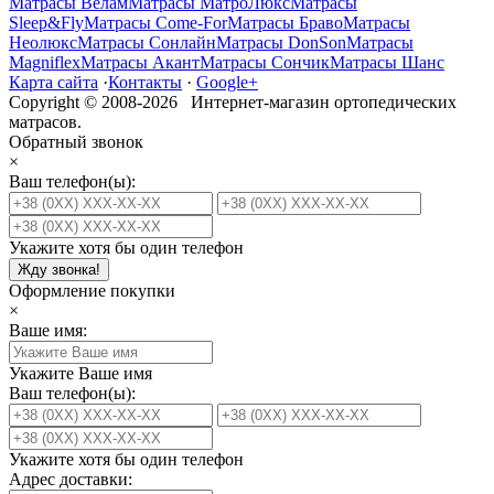
Матрасы Велам
Матрасы МатроЛюкс
Матрасы
Sleep&Fly
Матрасы Come-For
Матрасы Браво
Матрасы
Неолюкс
Матрасы Сонлайн
Матрасы DonSon
Матрасы
Magniflex
Матрасы Акант
Матрасы Сончик
Матрасы Шанс
Карта сайта
·
Контакты
·
Google+
Copyright © 2008-2026 Интернет-магазин ортопедических
матрасов.
Обратный звонок
×
Ваш телефон(ы):
Укажите хотя бы один телефон
Жду звонка!
Оформление покупки
×
Ваше имя:
Укажите Ваше имя
Ваш телефон(ы):
Укажите хотя бы один телефон
Адрес доставки: