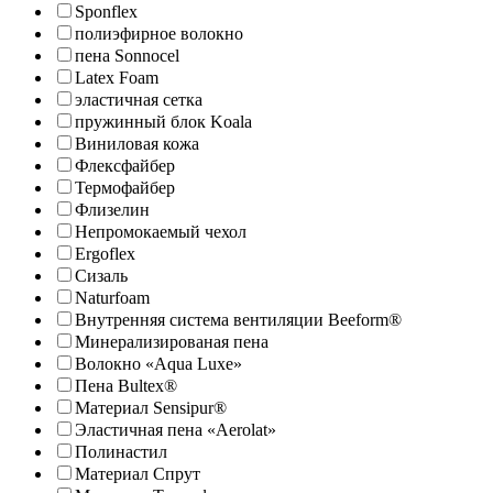
Sponflex
полиэфирное волокно
пена Sonnocel
Latex Foam
эластичная сетка
пружинный блок Koala
Виниловая кожа
Флексфайбер
Термофайбер
Флизелин
Непромокаемый чехол
Ergoflex
Сизаль
Naturfoam
Внутренняя система вентиляции Beeform®
Минерализированая пена
Волокно «Aqua Luxe»
Пена Bultex®
Материал Sensipur®
Эластичная пена «Aerolat»
Полинастил
Материал Спрут