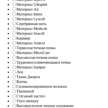
Материал Ultraphil
Материал Air
Материал Intera
Материал Lyocell
Серебрянная нить
Материал Medicott
Материал Seacell
Кашмир
Материал Amicor
Термоэластичная пенка
Материал MicroCare
Высокоэластичная пенка
Трудновоспламеняющаяся пенка
Материал Sanipur
Лен
Ткань Джерси
Ватекс
Силиконизированное волокно
Thermosoft
Стеганый настил
Visco memory
Высокоплотное пенное основание