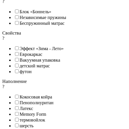
?
Блок «Боннель»
Независимые пружины
Беспружинный матрас
Свойства
?
Эффект «Зима - Лето»
Еврокаркас
Вакуумная упаковка
детский матрас
футон
Наполнение
?
Кокосовая койра
Пенополиуритан
Латекс
Memory Form
термовойлок
шерсть