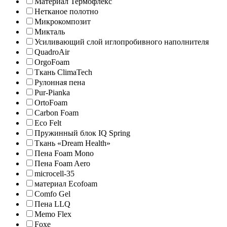
Материал Термофлекс
Нетканое полотно
Микрокомпозит
Микталь
Усиливающий слой иглопробивного наполнителя
QuadroAir
OrgoFoam
Ткань ClimaTech
Рулонная пена
Pur-Pianka
OrtoFoam
Carbon Foam
Eco Felt
Пружинный блок IQ Spring
Ткань «Dream Health»
Пена Foam Mono
Пена Foam Aero
microcell-35
материал Ecofoam
Comfo Gel
Пена LLQ
Memo Flex
Foxe