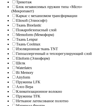
Трикотаж
Блок независимых пружин типа «Micro»
(Микропакет)
Каркас с механизмом трансформации
Eliosoft (Элиософт)
Ткань Bioelastic
Пожаробезопасный слой
Memoform (Мемоформ)
Ткань Lenpur
Ткань Coolmax
Изоляционная ткань TNT
Гипоаллергенный и теплорегулирующий слой
Elioform (Элиоформ)
Шелк
Waterlatex
Bi Memory
Airyform
Пружины LFK
Алоэ Вера
Климатизационное волокно
Пружины TFK
Нетканое латексованое полотно
Материал Фротте