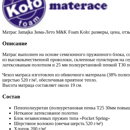
Матрас Jamajka Зима-Лето M&K Foam Kolo: размеры, цена, отз
Описание
Матрас выполнен на основе семизонного пружинного блока, с
из высококачественной проволоки, склеенные пунктиром на се
латексованым полотном и 25 мм полиуретановой пенкой Т30 
Чехол матраса изготовлен из обивочного материала (38% полиэ
шерстью 520 г/м², обеспечивая приятное тепло.
Высота матраца составляет около 19 см.
Состав
Пенополиуритан
(полиуретановая пенка Т25 30мм повы
Нетканое латексованое полотно
Блок независимых пружин типа «Pocket Spring»
Шерстяное волокно
(овечья шерсть 520 г/м²)
Хлопок
200 г/м²