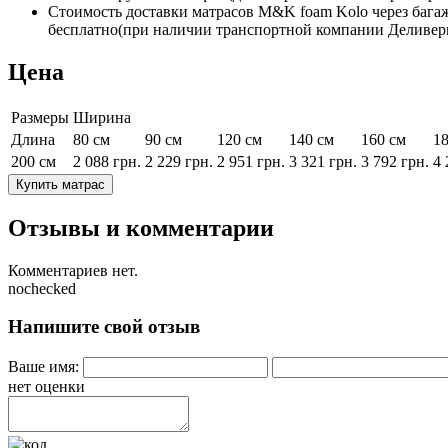
Стоимость доставки матрасов M&K foam Kolo через багажное
бесплатно(при наличии транспортной компании Деливери
Цена
Размеры
Ширина
Длина
80 см
90 см
120 см
140 см
160 см
18
200 см
2 088
грн.
2 229
грн.
2 951
грн.
3 321
грн.
3 792
грн.
4 
Купить матрас
Отзывы и комментарии
Комментариев нет.
nochecked
Напишите свой отзыв
Ваше имя:
нет оценки