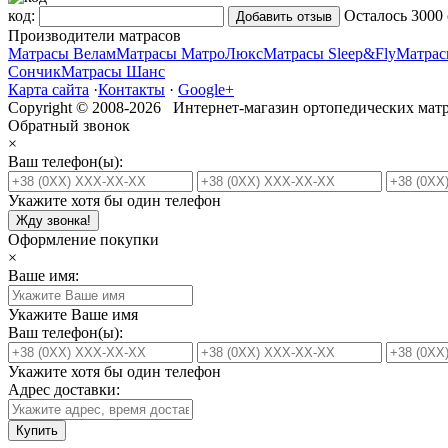
код:
Осталось
3000
Производители матрасов
Матрасы Велам
Матрасы МатроЛюкс
Матрасы Sleep&Fly
Матрас
Сончик
Матрасы Шанс
Карта сайта
·
Контакты
·
Google+
Copyright © 2008-2026 Интернет-магазин ортопедических матр
Обратный звонок
×
Ваш телефон(ы):
Укажите хотя бы один телефон
Жду звонка!
Оформление покупки
×
Ваше имя:
Укажите Ваше имя
Ваш телефон(ы):
Укажите хотя бы один телефон
Адрес доставки:
Купить