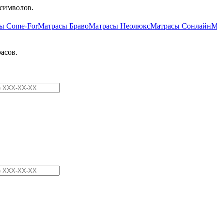
символов.
ы Come-For
Матрасы Браво
Матрасы Неолюкс
Матрасы Сонлайн
М
асов.