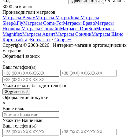
код:
Осталось
3000
символов.
Производители матрасов
Матрасы Велам
Матрасы МатроЛюкс
Матрасы
Sleep&Fly
Матрасы Come-For
Матрасы Браво
Матрасы
Неолюкс
Матрасы Сонлайн
Матрасы DonSon
Матрасы
Magniflex
Матрасы Акант
Матрасы Сончик
Матрасы Шанс
Карта сайта
·
Контакты
·
Google+
Copyright © 2008-2026 Интернет-магазин ортопедических
матрасов.
Обратный звонок
×
Ваш телефон(ы):
Укажите хотя бы один телефон
Жду звонка!
Оформление покупки
×
Ваше имя:
Укажите Ваше имя
Ваш телефон(ы):