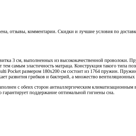
ена, отзывы, комментарии. Скидки и лучшие условия по доставк
 витка 3 см, выполненных из высококачественной проволоки. 
 тем самым эластичность матраца. Конструкция такого типа по
ulti Pocket размером 180х200 см состоит из 1764 пружин. Пруж
кает развития грибков и бактерий, а множество вентиляционны
 наполнен с обеих сторон антиаллергическим климатизационным 
то гарантирует поддержание оптимальной гигиены сна.