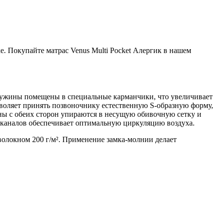
е. Покупайте матрас Venus Multi Pocket Алергик в нашем
Пружины помещены в специальные карманчики, что увеличивает
зволяет принять позвоночнику естественную S-образную форму,
ины с обеих сторон упираются в несущую обивочную сетку и
х каналов обеспечивает оптимальную циркуляцию воздуха.
волокном 200 г/м². Применение замка-молнии делает