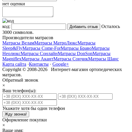
нет оценки
код:
Осталось
3000
символов.
Производители матрасов
Матрасы Велам
Матрасы МатроЛюкс
Матрасы
Sleep&Fly
Матрасы Come-For
Матрасы Браво
Матрасы
Неолюкс
Матрасы Сонлайн
Матрасы DonSon
Матрасы
Magniflex
Матрасы Акант
Матрасы Сончик
Матрасы Шанс
Карта сайта
·
Контакты
·
Google+
Copyright © 2008-2026 Интернет-магазин ортопедических
матрасов.
Обратный звонок
×
Ваш телефон(ы):
Укажите хотя бы один телефон
Жду звонка!
Оформление покупки
×
Ваше имя: