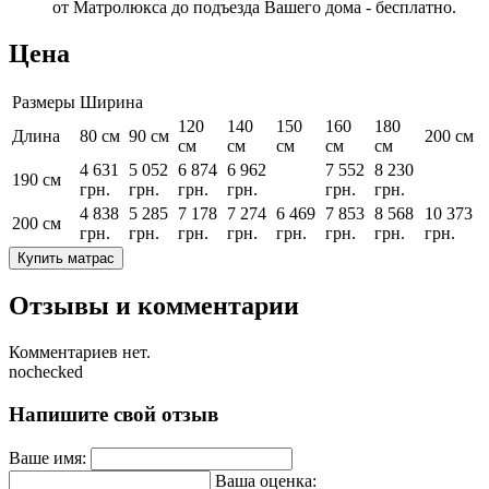
от Матролюкса до подъезда Вашего дома - бесплатно.
Цена
Размеры
Ширина
120
140
150
160
180
Длина
80 см
90 см
200 см
см
см
см
см
см
4 631
5 052
6 874
6 962
7 552
8 230
190 см
грн.
грн.
грн.
грн.
грн.
грн.
4 838
5 285
7 178
7 274
6 469
7 853
8 568
10 373
200 см
грн.
грн.
грн.
грн.
грн.
грн.
грн.
грн.
Купить матрас
Отзывы и комментарии
Комментариев нет.
nochecked
Напишите свой отзыв
Ваше имя:
Ваша оценка: