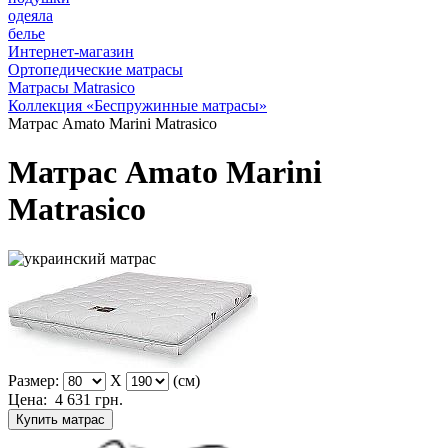
одеяла
белье
Интернет-магазин
Ортопедические матрасы
Матрасы Matrasico
Коллекция «Беспружинные матрасы»
Матрас Amato Marini Matrasico
Матрас Amato Marini
Matrasico
Размер:
X
(см)
Цена:
4 631
грн.
Купить матрас