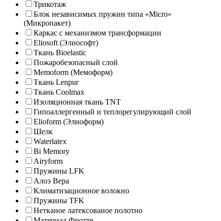
Трикотаж
Блок независимых пружин типа «Micro»
(Микропакет)
Каркас с механизмом трансформации
Eliosoft (Элиософт)
Ткань Bioelastic
Пожаробезопасный слой
Memoform (Мемоформ)
Ткань Lenpur
Ткань Coolmax
Изоляционная ткань TNT
Гипоаллергенный и теплорегулирующий слой
Elioform (Элиоформ)
Шелк
Waterlatex
Bi Memory
Airyform
Пружины LFK
Алоэ Вера
Климатизационное волокно
Пружины TFK
Нетканое латексованое полотно
Материал Фротте