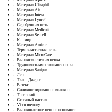
Материал Ultraphil
Материал Air
Материал Intera
Материал Lyocell
Серебрянная нить
Материал Medicott
Материал Seacell
Кашмир
Материал Amicor
Термоэластичная пенка
Материал MicroCare
Высокоэластичная пенка
Трудновоспламеняющаяся пенка
Материал Sanipur
Лен
Ткань Джерси
Ватекс
Силиконизированное волокно
Thermosoft
Стеганый настил
Visco memory
Высокоплотное пенное основание