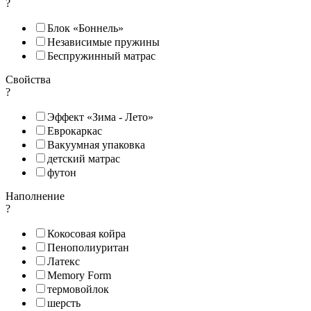
?
Блок «Боннель»
Независимые пружины
Беспружинный матрас
Свойства
?
Эффект «Зима - Лето»
Еврокаркас
Вакуумная упаковка
детский матрас
футон
Наполнение
?
Кокосовая койра
Пенополиуритан
Латекс
Memory Form
термовойлок
шерсть