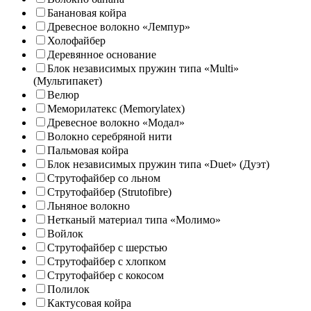
Банановая койра
Древесное волокно «Лемпур»
Холофайбер
Деревянное основание
Блок независимых пружин типа «Multi»
(Мультипакет)
Велюр
Меморилатекс (Memorylatex)
Древесное волокно «Модал»
Волокно серебряной нити
Пальмовая койра
Блок независимых пружин типа «Duet» (Дуэт)
Струтофайбер со льном
Струтофайбер (Strutofibre)
Льняное волокно
Нетканый материал типа «Молимо»
Войлок
Струтофайбер с шерстью
Струтофайбер с хлопком
Струтофайбер с кокосом
Полилок
Кактусовая койра