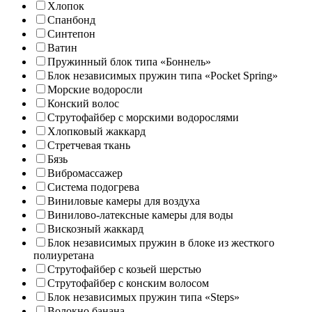
Хлопок
Спанбонд
Синтепон
Ватин
Пружинный блок типа «Боннель»
Блок независимых пружин типа «Pocket Spring»
Морские водоросли
Конский волос
Струтофайбер с морскими водорослями
Хлопковый жаккард
Стретчевая ткань
Бязь
Вибромассажер
Система подогрева
Виниловые камеры для воздуха
Винилово-латексные камеры для воды
Вискозный жаккард
Блок независимых пружин в блоке из жесткого
полиуретана
Струтофайбер с козьей шерстью
Струтофайбер с конским волосом
Блок независимых пружин типа «Steps»
Волокно банана