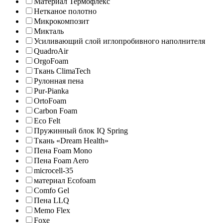
Материал Термофлекс
Нетканое полотно
Микрокомпозит
Микталь
Усиливающий слой иглопробивного наполнителя
QuadroAir
OrgoFoam
Ткань ClimaTech
Рулонная пена
Pur-Pianka
OrtoFoam
Carbon Foam
Eco Felt
Пружинный блок IQ Spring
Ткань «Dream Health»
Пена Foam Mono
Пена Foam Aero
microcell-35
материал Ecofoam
Comfo Gel
Пена LLQ
Memo Flex
Foxe