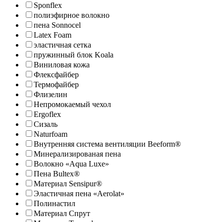
Sponflex
полиэфирное волокно
пена Sonnocel
Latex Foam
эластичная сетка
пружинный блок Koala
Виниловая кожа
Флексфайбер
Термофайбер
Флизелин
Непромокаемый чехол
Ergoflex
Сизаль
Naturfoam
Внутренняя система вентиляции Beeform®
Минерализированая пена
Волокно «Aqua Luxe»
Пена Bultex®
Материал Sensipur®
Эластичная пена «Aerolat»
Полинастил
Материал Спрут