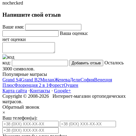
nochecked
Напишите свой отзыв
Ваше имя:
Ваша оценка:
нет оценки
код:
Осталось
3000
символов.
Популярные матрасы
Grand S4
Grand B2
Милан
Женева
Дели
София
Венеция
Плюс
Флоренция 2 в 1
Форест
Оушен
Карта сайта
·
Контакты
·
Google+
Copyright © 2008-2026 Интернет-магазин ортопедических
матрасов.
Обратный звонок
×
Ваш телефон(ы):