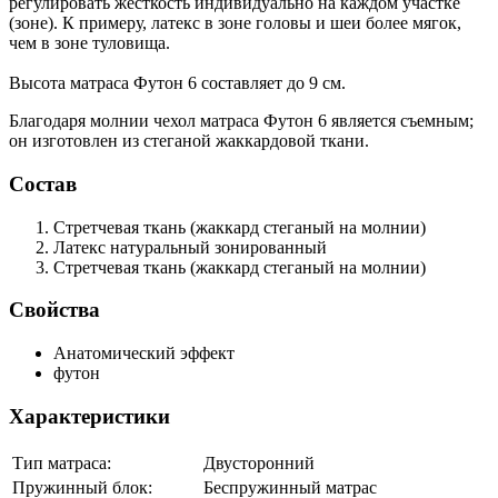
регулировать жесткость индивидуально на каждом участке
(зоне). К примеру, латекс в зоне головы и шеи более мягок,
чем в зоне туловища.
Высота матраса Футон 6 составляет до 9 см.
Благодаря молнии чехол матраса Футон 6 является съемным;
он изготовлен из стеганой жаккардовой ткани.
Состав
Стретчевая ткань
(жаккард стеганый на молнии)
Латекс
натуральный зонированный
Стретчевая ткань
(жаккард стеганый на молнии)
Свойства
Анатомический эффект
футон
Характеристики
Тип матраса:
Двусторонний
Пружинный блок:
Беспружинный матрас