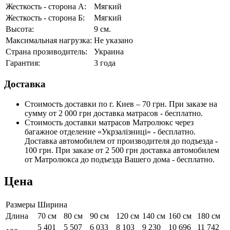
Жесткость - сторона А:
Мягкий
Жесткость - сторона Б:
Мягкий
Высота:
9 см.
Максимальная нагрузка:
Не указано
Страна прозиводитель:
Украина
Гарантия:
3 года
Доставка
Стоимость доставки по г. Киев – 70 грн. При заказе на
сумму от 2 000 грн доставка матрасов - бесплатно.
Стоимость доставки матрасов Матролюкс через
багажное отделение «Укрзалізниці» - бесплатно.
Доставка автомобилем от производителя до подъезда -
100 грн. При заказе от 2 500 грн доставка автомобилем
от Матролюкса до подъезда Вашего дома - бесплатно.
Цена
Размеры
Ширина
Длина
70 см
80 см
90 см
120 см
140 см
160 см
180 см
5 401
5 507
6 033
8 103
9 230
10 696
11 742