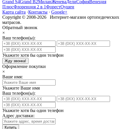
Grand S4
Grand B2
Милан
Женева
Дели
София
Венеция
Плюс
Флоренция 2 в 1
Форест
Оушен
Карта сайта
·
Контакты
·
Google+
Copyright © 2008-2026 Интернет-магазин ортопедических
матрасов.
Обратный звонок
×
Ваш телефон(ы):
Укажите хотя бы один телефон
Жду звонка!
Оформление покупки
×
Ваше имя:
Укажите Ваше имя
Ваш телефон(ы):
Укажите хотя бы один телефон
Адрес доставки:
Купить