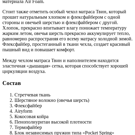
материала Air Foam.
Стоит также отметить особый чехол матраса Твин, который
прошит натуральным хлопком и флексфайбером с одной
стороны и овечьей шерстью и флексфайбером с другой.
Хлопок, прекрасно впитывает влагу понижает температуру
жарким летом, овечья шерсть прекрасно аккумулирует тепло,
равномерно распространяя его всему матрасу холодной зимой.
Флексфайбер, простеганный в ткани чехла, создает красивый
пышный вид и повышает комфорт.
Между чехлом матраса Твин и наполнителем находится
эластичная «дышащая» сетка, которая способствует хорошей
циркуляции воздуха.
Состав
Стретчевая ткань
Шерстяное волокно
(овечья шерсть)
Флексфайбер
Airyform
Кокосовая койра
Пенополиуритан
высокой плотности
Термофайбер
Блок независимых пружин типа «Pocket Spring»