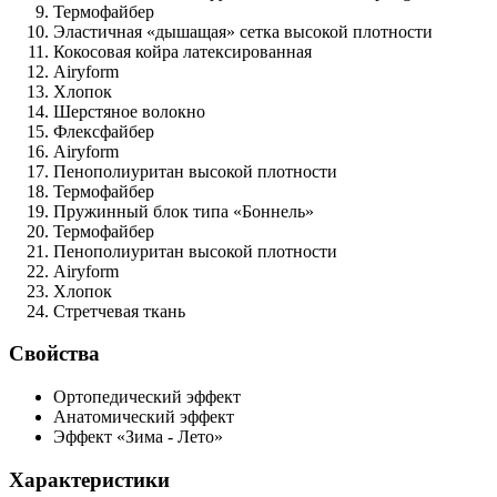
Термофайбер
Эластичная «дышащая» сетка
высокой плотности
Кокосовая койра
латексированная
Airyform
Хлопок
Шерстяное волокно
Флексфайбер
Airyform
Пенополиуритан
высокой плотности
Термофайбер
Пружинный блок типа «Боннель»
Термофайбер
Пенополиуритан
высокой плотности
Airyform
Хлопок
Стретчевая ткань
Свойства
Ортопедический эффект
Анатомический эффект
Эффект «Зима - Лето»
Характеристики