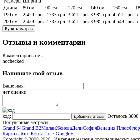
Размеры
Ширина
Длина
80 см
90 см
120 см
140 см
160 см
18
190 см
2 429
грн.
2 733
грн.
3 651
грн.
3 985
грн.
4 551
грн.
5 
200 см
2 429
грн.
2 733
грн.
3 651
грн.
3 985
грн.
4 549
грн.
5 
Купить матрас
Отзывы и комментарии
Комментариев нет.
nochecked
Напишите свой отзыв
Ваше имя:
нет оценки
код:
Осталось
3000
Популярные матрасы
Grand S4
Grand B2
Милан
Женева
Дели
София
Венеция Плюс
Флор
Карта сайта
·
Контакты
·
Google+
Copyright © 2008-2026 Интернет-магазин ортопедических матр