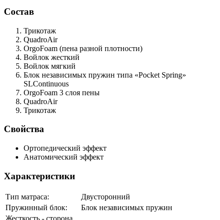
Состав
Трикотаж
QuadroAir
OrgoFoam
(пена разной плотности)
Войлок
жесткий
Войлок
мягкий
Блок независимых пружин типа «Pocket Spring»
SLContinuous
OrgoFoam
3 слоя пены
QuadroAir
Трикотаж
Свойства
Ортопедический эффект
Анатомический эффект
Характеристики
Тип матраса:
Двусторонний
Пружинный блок:
Блок независимых пружин
Жесткость - сторона