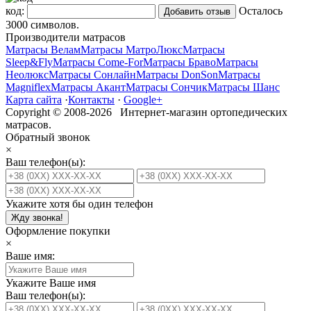
код:
Осталось
3000
символов.
Производители матрасов
Матрасы Велам
Матрасы МатроЛюкс
Матрасы
Sleep&Fly
Матрасы Come-For
Матрасы Браво
Матрасы
Неолюкс
Матрасы Сонлайн
Матрасы DonSon
Матрасы
Magniflex
Матрасы Акант
Матрасы Сончик
Матрасы Шанс
Карта сайта
·
Контакты
·
Google+
Copyright © 2008-2026 Интернет-магазин ортопедических
матрасов.
Обратный звонок
×
Ваш телефон(ы):
Укажите хотя бы один телефон
Жду звонка!
Оформление покупки
×
Ваше имя:
Укажите Ваше имя
Ваш телефон(ы):