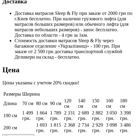
Доставка
Доставка матрасов Sleep & Fly при заказе от 2000 грн по
г.Киев бесплатно. При наличии грузового лифта (для
матрасов больших размеров) или обычного лифта (для
матрасов небольших размеров) - занос бесплатно.
Доставка по области - 4 грн за 1км.
Стоимость доставки матрасов Sleep & Fly через
багажное отделение «Укрзалізниці» - 100 грн. При
заказе от 2 500 грн доставка транспортной службой
Деливери на склад - бесплатно.
Цена
Цены указаны с учетом 20% скидки!
Размеры
Ширина
120
140
150
160
180
Длина
70 см
80 см
90 см
см
см
см
см
см
1 499
1 664
1 789
2 331
2 689
2 882
3 050
3 398
190 см
грн.
грн.
грн.
грн.
грн.
грн.
грн.
грн.
1 693
1 815
2 368
2 734
2 929
3 098
3 486
200 см
грн.
грн.
грн.
грн.
грн.
грн.
грн.