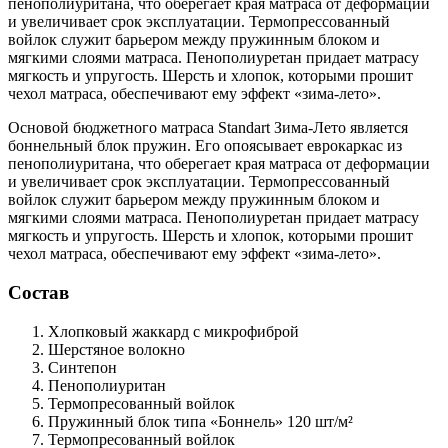
пенополиуритана, что оберегает края матраса от деформации
и увеличивает срок эксплуатации. Термопрессованный
войлок служит барьером между пружинным блоком и
мягкими слоями матраса. Пенополиуретан придает матрасу
мягкость и упругость. Шерсть и хлопок, которыми прошит
чехол матраса, обеспечивают ему эффект «зима-лето».
Основой бюджетного матраса Standart Зима-Лето является
боннельный блок пружин. Его опоясывает еврокаркас из
пенополиуритана, что оберегает края матраса от деформации
и увеличивает срок эксплуатации. Термопрессованный
войлок служит барьером между пружинным блоком и
мягкими слоями матраса. Пенополиуретан придает матрасу
мягкость и упругость. Шерсть и хлопок, которыми прошит
чехол матраса, обеспечивают ему эффект «зима-лето».
Состав
Хлопковый жаккард
с микрофиброй
Шерстяное волокно
Синтепон
Пенополиуритан
Термопресованный войлок
Пружинный блок типа «Боннель»
120 шт/м²
Термопресованный войлок