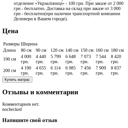
отделение «Укрзалізниці» - 100 грн. При заказе от 2 000
грн - бесплатно. Доставка на склад при заказе от 3 000
грн - бесплатно(при наличии транспортной компании
Деливери в Вашем городе).
Цена
Размеры
Ширина
Длина
80 см
90 см
120 см
140 см
150 см
160 см
180 см
4 000
4 440
5 799
6 648
7 073
7 544
8 420
190 см
грн.
грн.
грн.
грн.
грн.
грн.
грн.
4 190
4 655
6 114
6 985
7 456
7 909
8 837
200 см
грн.
грн.
грн.
грн.
грн.
грн.
грн.
Купить матрас
Отзывы и комментарии
Комментариев нет.
nochecked
Напишите свой отзыв