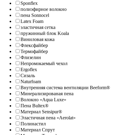
Sponflex
полиэфирное волокно
пена Sonnocel
Latex Foam
эластичная сетка
пружинный блок Koala
Виниловая кожа
Флексфайбер
Термофайбер
Флизелин
Непромокаемый чехол
Ergoflex
Сизаль
Naturfoam
Внутренняя система вентиляции Beeform®
Минерализированая пена
Волокно «Aqua Luxe»
Пена Bultex®
Материал Sensipur®
Эластичная пена «Aerolat»
Полинастил
Материал Спрут