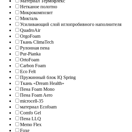
Материал Термофлекс
Нетканое полотно
Микрокомпозит
Микталь
Усиливающий слой иглопробивного наполнителя
QuadroAir
OrgoFoam
Ткань ClimaTech
Рулонная пена
Pur-Pianka
OrtoFoam
Carbon Foam
Eco Felt
Пружинный блок IQ Spring
Ткань «Dream Health»
Пена Foam Mono
Пена Foam Aero
microcell-35
материал Ecofoam
Comfo Gel
Пена LLQ
Memo Flex
Foxe