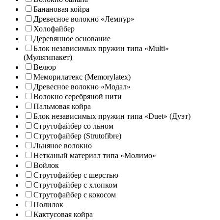
Банановая койра
Древесное волокно «Лемпур»
Холофайбер
Деревянное основание
Блок независимых пружин типа «Multi»
(Мультипакет)
Велюр
Меморилатекс (Memorylatex)
Древесное волокно «Модал»
Волокно серебряной нити
Пальмовая койра
Блок независимых пружин типа «Duet» (Дуэт)
Струтофайбер со льном
Струтофайбер (Strutofibre)
Льняное волокно
Нетканый материал типа «Молимо»
Войлок
Струтофайбер с шерстью
Струтофайбер с хлопком
Струтофайбер с кокосом
Полилок
Кактусовая койра