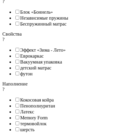
?
Блок «Боннель»
Независимые пружины
Беспружинный матрас
Свойства
?
Эффект «Зима - Лето»
Еврокаркас
Вакуумная упаковка
детский матрас
футон
Наполнение
?
Кокосовая койра
Пенополиуритан
Латекс
Memory Form
термовойлок
шерсть