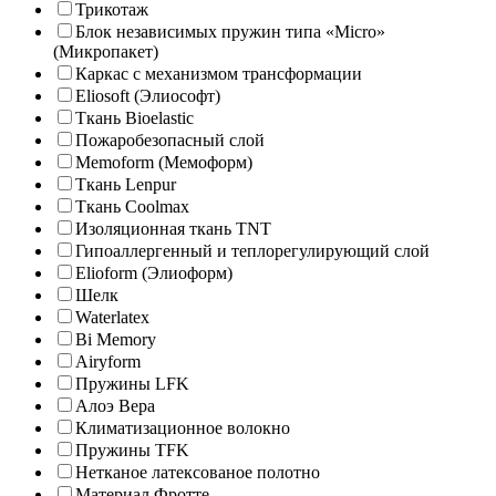
Трикотаж
Блок независимых пружин типа «Micro»
(Микропакет)
Каркас с механизмом трансформации
Eliosoft (Элиософт)
Ткань Bioelastic
Пожаробезопасный слой
Memoform (Мемоформ)
Ткань Lenpur
Ткань Coolmax
Изоляционная ткань TNT
Гипоаллергенный и теплорегулирующий слой
Elioform (Элиоформ)
Шелк
Waterlatex
Bi Memory
Airyform
Пружины LFK
Алоэ Вера
Климатизационное волокно
Пружины TFK
Нетканое латексованое полотно
Материал Фротте