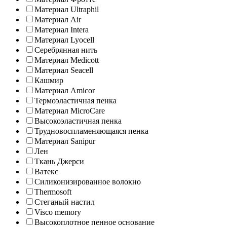
Материал Ultraphil
Материал Air
Материал Intera
Материал Lyocell
Серебрянная нить
Материал Medicott
Материал Seacell
Кашмир
Материал Amicor
Термоэластичная пенка
Материал MicroCare
Высокоэластичная пенка
Трудновоспламеняющаяся пенка
Материал Sanipur
Лен
Ткань Джерси
Ватекс
Силиконизированное волокно
Thermosoft
Стеганый настил
Visco memory
Высокоплотное пенное основание