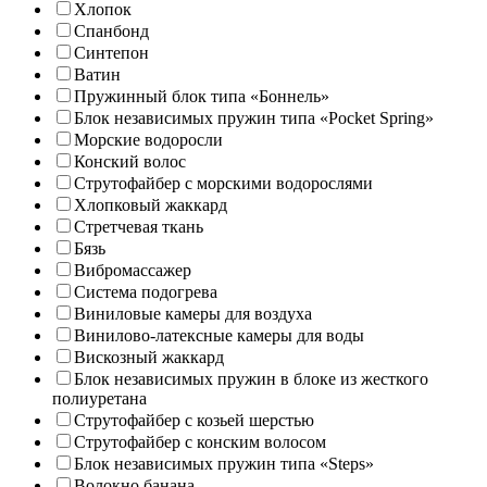
Хлопок
Спанбонд
Синтепон
Ватин
Пружинный блок типа «Боннель»
Блок независимых пружин типа «Pocket Spring»
Морские водоросли
Конский волос
Струтофайбер с морскими водорослями
Хлопковый жаккард
Стретчевая ткань
Бязь
Вибромассажер
Система подогрева
Виниловые камеры для воздуха
Винилово-латексные камеры для воды
Вискозный жаккард
Блок независимых пружин в блоке из жесткого
полиуретана
Струтофайбер с козьей шерстью
Струтофайбер с конским волосом
Блок независимых пружин типа «Steps»
Волокно банана