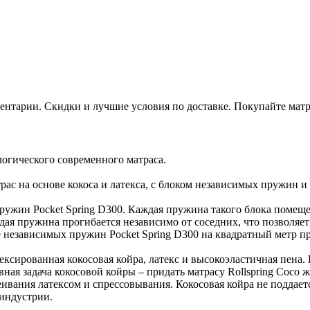
ментарии. Скидки и лучшие условия по доставке. Покупайте матр
логического современного матраса.
рас на основе кокоса и латекса, с блоком независимых пружин и
пружин Pocket Spring D300. Каждая пружина такого блока помещ
дая пружина прогибается независимо от соседних, что позволяет
е независимых пружин Pocket Spring D300 на квадратный метр п
тексированная кокосовая койра, латекс и высокоэластичная пена
вная задача кокосовой койры – придать матрасу Rollspring Coco 
еивания латексом и спрессовывания. Кокосовая койра не поддает
 индустрии.