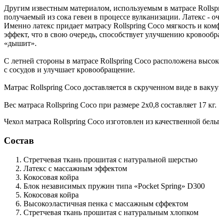
Другим известным материалом, используемым в матрасе Rollspri
получаемый из сока гевеи в процессе вулканизации. Латекс - 
Именно латекс придает матрасу Rollspring Coco мягкость и ком
эффект, что в свою очередь, способствует улучшению кровообр
«дышит».
С летней стороны в матрасе Rollspring Coco расположена высо
с сосудов и улучшает кровообращение.
Матрас Rollspring Coco доставляется в скрученном виде в ваку
Вес матраса Rollspring Coco при размере 2х0,8 составляет 17 кг.
Чехол матраса Rollspring Coco изготовлен из качественной бел
Состав
Стретчевая ткань
прошитая с натуральной шерстью
Латекс
с массажным эффектом
Кокосовая койра
Блок независимых пружин типа «Pocket Spring»
D300
Кокосовая койра
Высокоэластичная пенка
с массажным єффектом
Стретчевая ткань
прошитая с натуральным хлопком