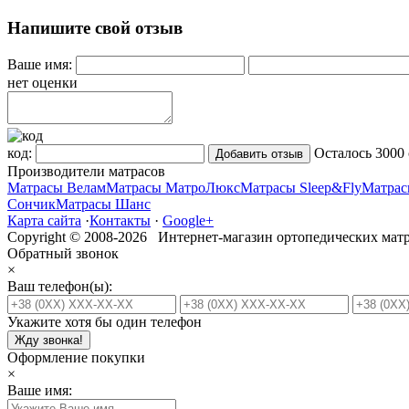
Напишите свой отзыв
Ваше имя:
нет оценки
код:
Осталось
3000
Производители матрасов
Матрасы Велам
Матрасы МатроЛюкс
Матрасы Sleep&Fly
Матрас
Сончик
Матрасы Шанс
Карта сайта
·
Контакты
·
Google+
Copyright © 2008-2026 Интернет-магазин ортопедических матр
Обратный звонок
×
Ваш телефон(ы):
Укажите хотя бы один телефон
Жду звонка!
Оформление покупки
×
Ваше имя: