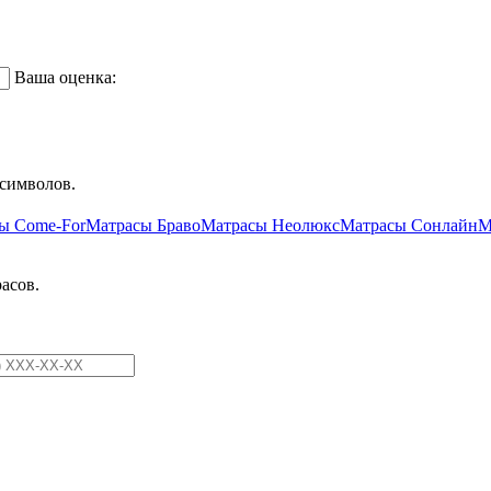
Ваша оценка:
символов.
ы Come-For
Матрасы Браво
Матрасы Неолюкс
Матрасы Сонлайн
М
асов.