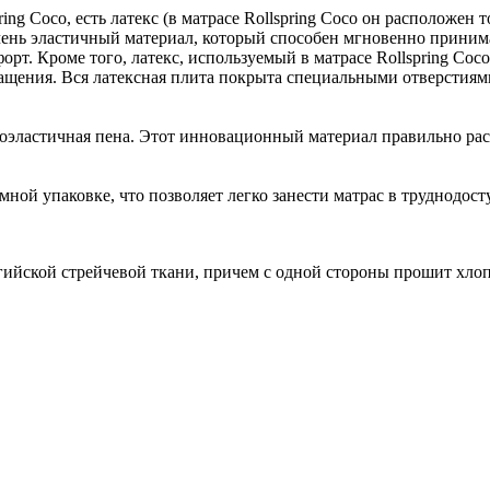
ng Coco, есть латекс (в матрасе Rollspring Coco он расположен 
очень эластичный материал, который способен мгновенно принима
форт. Кроме того, латекс, используемый в матрасе Rollspring C
ащения. Вся латексная плита покрыта специальными отверстиями 
коэластичная пена. Этот инновационный материал правильно расп
умной упаковке, что позволяет легко занести матрас в труднодос
ьгийской стрейчевой ткани, причем с одной стороны прошит хлопк