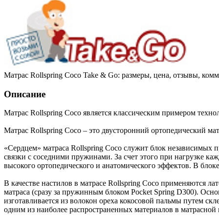
Матрас Rollspring Coco Take & Go: размеры, цена, отзывы, ком
Описание
Матрас Rollspring Coco является классическим примером техно
Матрас Rollspring Coco – это двусторонний ортопедический мат
«Сердцем» матраса Rollspring Coco служит блок независимых 
связки с соседними пружинами. За счет этого при нагрузке каж
высокого ортопедического и анатомического эффектов. В блок
В качестве настилов в матрасе Rollspring Coco применяются ла
матраса (сразу за пружинным блоком Pocket Spring D300). Осно
изготавливается из волокон ореха кокосовой пальмы путем скл
одним из наиболее распространенных материалов в матрасной