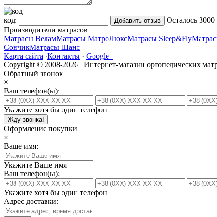
код:
Осталось
3000
Производители матрасов
Матрасы Велам
Матрасы МатроЛюкс
Матрасы Sleep&Fly
Матрас
Сончик
Матрасы Шанс
Карта сайта
·
Контакты
·
Google+
Copyright © 2008-2026 Интернет-магазин ортопедических матр
Обратный звонок
×
Ваш телефон(ы):
Укажите хотя бы один телефон
Жду звонка!
Оформление покупки
×
Ваше имя:
Укажите Ваше имя
Ваш телефон(ы):
Укажите хотя бы один телефон
Адрес доставки: