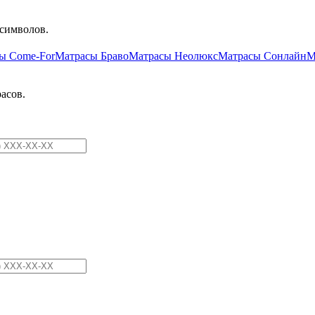
символов.
ы Come-For
Матрасы Браво
Матрасы Неолюкс
Матрасы Сонлайн
М
асов.