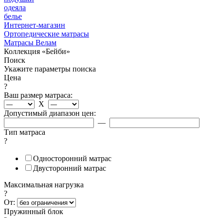
одеяла
белье
Интернет-магазин
Ортопедические матрасы
Матрасы Велам
Коллекция «Бейби»
Поиск
Укажите параметры поиска
Цена
?
Ваш размер матраса:
X
Допустимый диапазон цен:
—
Тип матраса
?
Односторонний матрас
Двусторонний матрас
Максимальная нагрузка
?
От:
Пружинный блок