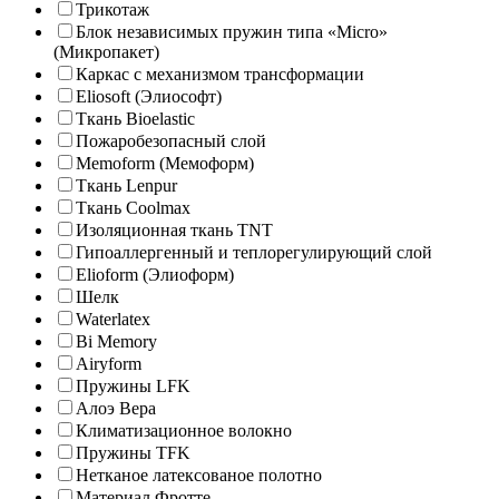
Трикотаж
Блок независимых пружин типа «Micro»
(Микропакет)
Каркас с механизмом трансформации
Eliosoft (Элиософт)
Ткань Bioelastic
Пожаробезопасный слой
Memoform (Мемоформ)
Ткань Lenpur
Ткань Coolmax
Изоляционная ткань TNT
Гипоаллергенный и теплорегулирующий слой
Elioform (Элиоформ)
Шелк
Waterlatex
Bi Memory
Airyform
Пружины LFK
Алоэ Вера
Климатизационное волокно
Пружины TFK
Нетканое латексованое полотно
Материал Фротте