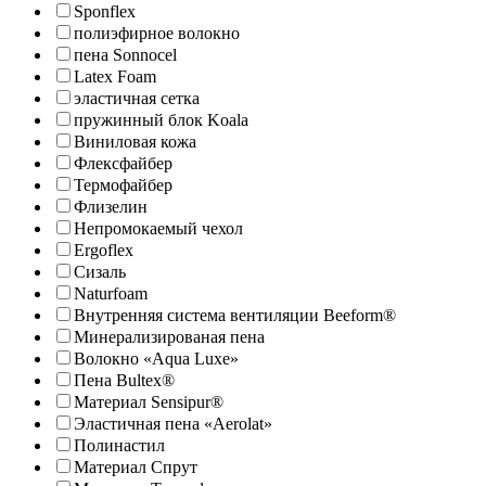
Sponflex
полиэфирное волокно
пена Sonnocel
Latex Foam
эластичная сетка
пружинный блок Koala
Виниловая кожа
Флексфайбер
Термофайбер
Флизелин
Непромокаемый чехол
Ergoflex
Сизаль
Naturfoam
Внутренняя система вентиляции Beeform®
Минерализированая пена
Волокно «Aqua Luxe»
Пена Bultex®
Материал Sensipur®
Эластичная пена «Aerolat»
Полинастил
Материал Спрут