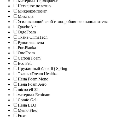
Материал Термофлекс
Нетканое полотно
Микрокомпозит
Микталь
Усиливающий слой иглопробивного наполнителя
QuadroAir
OrgoFoam
Ткань ClimaTech
Рулонная пена
Pur-Pianka
OrtoFoam
Carbon Foam
Eco Felt
Пружинный блок IQ Spring
Ткань «Dream Health»
Пена Foam Mono
Пена Foam Aero
microcell-35
материал Ecofoam
Comfo Gel
Пена LLQ
Memo Flex
Foxe