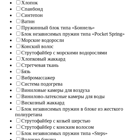
Хлопок
Спанбонд
Синтепон
Ватин
Пружинный блок типа «Боннель»
Блок независимых пружин типа «Pocket Spring»
Морские водоросли
Конский волос
Струтофайбер с морскими водорослями
Хлопковый жаккард
Стретчевая ткань
Бязь
Вибромассажер
Система подогрева
Виниловые камеры для воздуха
Винилово-латексные камеры для воды
Вискозный жаккард
Блок независимых пружин в блоке из жесткого
полиуретана
Струтофайбер с козьей шерстью
Струтофайбер с конским волосом
Блок независимых пружин типа «Steps»
Волокно банана