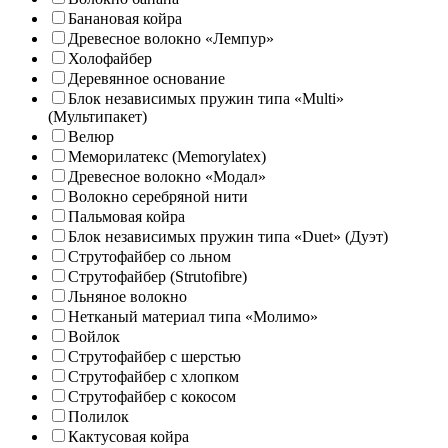
Банановая койра
Древесное волокно «Лемпур»
Холофайбер
Деревянное основание
Блок независимых пружин типа «Multi»
(Мультипакет)
Велюр
Меморилатекс (Memorylatex)
Древесное волокно «Модал»
Волокно серебряной нити
Пальмовая койра
Блок независимых пружин типа «Duet» (Дуэт)
Струтофайбер со льном
Струтофайбер (Strutofibre)
Льняное волокно
Нетканый материал типа «Молимо»
Войлок
Струтофайбер с шерстью
Струтофайбер с хлопком
Струтофайбер с кокосом
Полилок
Кактусовая койра