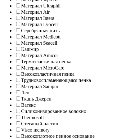
Материал Ultraphil
Материал Air
Материал Intera
Материал Lyocell
Серебрянная нить
Материал Medicott
Материал Seacell
Кашмир
Материал Amicor
Термоэластичная пенка
Материал MicroCare
Высокоэластичная пенка
Трудновоспламеняющаяся пенка
Материал Sanipur
Лен
Ткань Джерси
Ватекс
Силиконизированное волокно
Thermosoft
Стеганый настил
Visco memory
Высокоплотное пенное основание