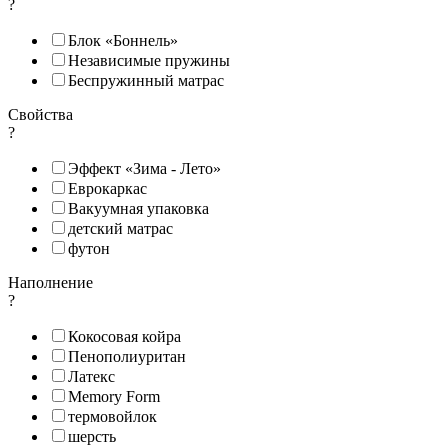
?
Блок «Боннель»
Независимые пружины
Беспружинный матрас
Свойства
?
Эффект «Зима - Лето»
Еврокаркас
Вакуумная упаковка
детский матрас
футон
Наполнение
?
Кокосовая койра
Пенополиуритан
Латекс
Memory Form
термовойлок
шерсть