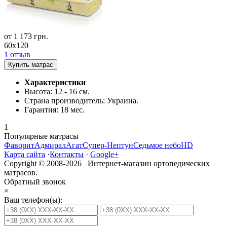
от
1 173
грн.
60x120
1 отзыв
Купить матрас
Характеристики
Высота:
12 - 16 см.
Страна производитель:
Украина.
Гарантия:
18 мес.
1
Популярные матрасы
Фаворит
Адмирал
Агат
Супер-Нептун
Седьмое небо
HD
Карта сайта
·
Контакты
·
Google+
Copyright © 2008-2026 Интернет-магазин ортопедических
матрасов.
Обратный звонок
×
Ваш телефон(ы):