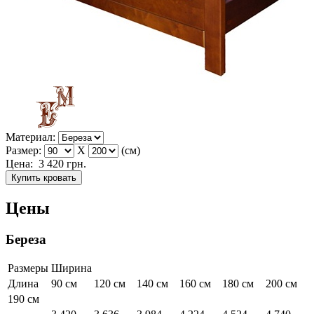
Материал:
Размер:
X
(см)
Цена:
3 420
грн.
Купить кровать
Цены
Береза
Размеры
Ширина
Длина
90 см
120 см
140 см
160 см
180 см
200 см
190 см