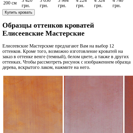
3 420
3 636
3 984
4 224
4 524
4 740
200 см
грн.
грн.
грн.
грн.
грн.
грн.
Купить кровать
Образцы оттенков кроватей
Елисеевские Мастерские
Елисеевские Мастерскме предлагают Вам на выбор 12
оттенков. Кроме того, возможно изготовление кроватей на
заказ в оттенке венге (темный), белом цвете, а также в других
оттенках. Чтобы рассмотреть рисунок с изображением образца
дерева, вскрытого лаком, нажмите на него.