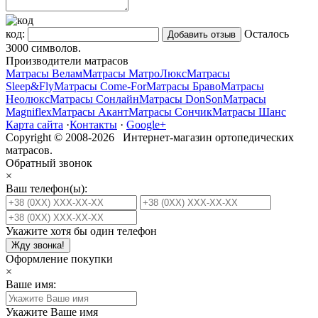
код:
Осталось
3000
символов.
Производители матрасов
Матрасы Велам
Матрасы МатроЛюкс
Матрасы
Sleep&Fly
Матрасы Come-For
Матрасы Браво
Матрасы
Неолюкс
Матрасы Сонлайн
Матрасы DonSon
Матрасы
Magniflex
Матрасы Акант
Матрасы Сончик
Матрасы Шанс
Карта сайта
·
Контакты
·
Google+
Copyright © 2008-2026 Интернет-магазин ортопедических
матрасов.
Обратный звонок
×
Ваш телефон(ы):
Укажите хотя бы один телефон
Жду звонка!
Оформление покупки
×
Ваше имя:
Укажите Ваше имя