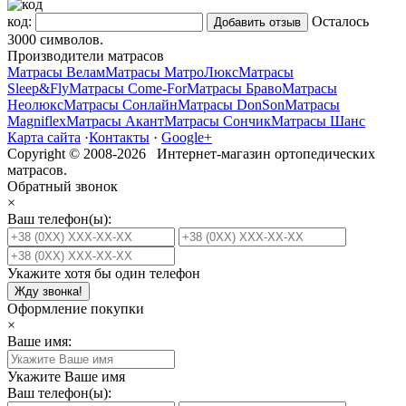
код:
Осталось
3000
символов.
Производители матрасов
Матрасы Велам
Матрасы МатроЛюкс
Матрасы
Sleep&Fly
Матрасы Come-For
Матрасы Браво
Матрасы
Неолюкс
Матрасы Сонлайн
Матрасы DonSon
Матрасы
Magniflex
Матрасы Акант
Матрасы Сончик
Матрасы Шанс
Карта сайта
·
Контакты
·
Google+
Copyright © 2008-2026 Интернет-магазин ортопедических
матрасов.
Обратный звонок
×
Ваш телефон(ы):
Укажите хотя бы один телефон
Жду звонка!
Оформление покупки
×
Ваше имя:
Укажите Ваше имя
Ваш телефон(ы):