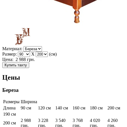
Материал:
Размер:
X
(см)
Цена:
2 988
грн.
Купить тахту
Цены
Береза
Размеры
Ширина
Длина
90 см
120 см
140 см
160 см
180 см
200 см
190 см
2 988
3 228
3 540
3 768
4 020
4 260
200 см
грн.
грн.
грн.
грн.
грн.
грн.