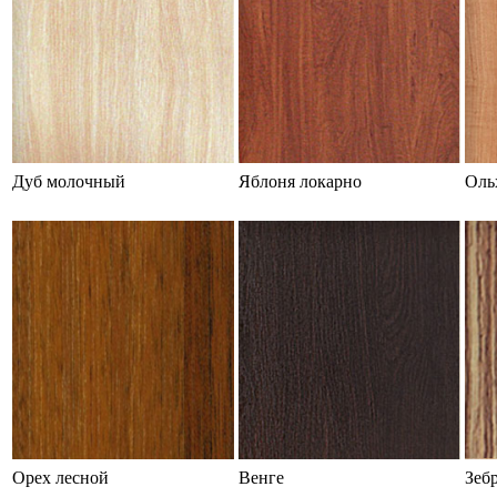
Дуб молочный
Яблоня локарно
Оль
Орех лесной
Венге
Зеб