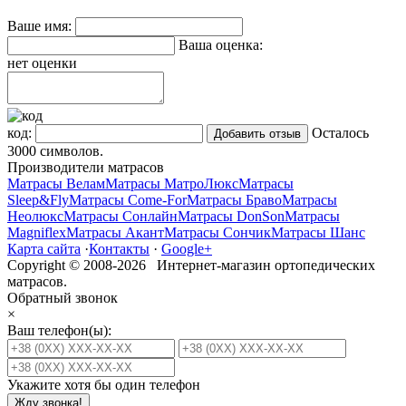
Ваше имя:
Ваша оценка:
нет оценки
код:
Осталось
3000
символов.
Производители матрасов
Матрасы Велам
Матрасы МатроЛюкс
Матрасы
Sleep&Fly
Матрасы Come-For
Матрасы Браво
Матрасы
Неолюкс
Матрасы Сонлайн
Матрасы DonSon
Матрасы
Magniflex
Матрасы Акант
Матрасы Сончик
Матрасы Шанс
Карта сайта
·
Контакты
·
Google+
Copyright © 2008-2026 Интернет-магазин ортопедических
матрасов.
Обратный звонок
×
Ваш телефон(ы):
Укажите хотя бы один телефон
Жду звонка!