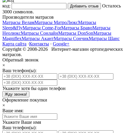
код:
Осталось
3000
символов.
Производители матрасов
Матрасы Велам
Матрасы МатроЛюкс
Матрасы
Sleep&Fly
Матрасы Come-For
Матрасы Браво
Матрасы
Неолюкс
Матрасы Сонлайн
Матрасы DonSon
Матрасы
Magniflex
Матрасы Акант
Матрасы Сончик
Матрасы Шанс
Карта сайта
·
Контакты
·
Google+
Copyright © 2008-2026 Интернет-магазин ортопедических
матрасов.
Обратный звонок
×
Ваш телефон(ы):
Укажите хотя бы один телефон
Жду звонка!
Оформление покупки
×
Ваше имя:
Укажите Ваше имя
Ваш телефон(ы):