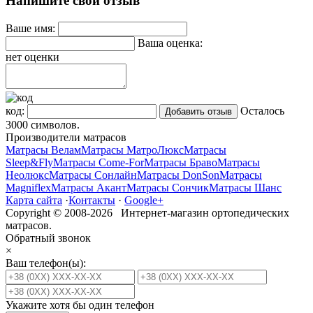
Напишите свой отзыв
Ваше имя:
Ваша оценка:
нет оценки
код:
Осталось
3000
символов.
Производители матрасов
Матрасы Велам
Матрасы МатроЛюкс
Матрасы
Sleep&Fly
Матрасы Come-For
Матрасы Браво
Матрасы
Неолюкс
Матрасы Сонлайн
Матрасы DonSon
Матрасы
Magniflex
Матрасы Акант
Матрасы Сончик
Матрасы Шанс
Карта сайта
·
Контакты
·
Google+
Copyright © 2008-2026 Интернет-магазин ортопедических
матрасов.
Обратный звонок
×
Ваш телефон(ы):
Укажите хотя бы один телефон