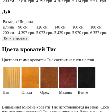
200 см
3 810
грн.
4 397
грн.
4 703
грн.
5 174
грн.
5 511
грн.
Дуб
Размеры
Ширина
Длина
90 см
120 см
140 см
160 см
180 см
200 см
4 397
грн.
5 073
грн.
5 429
грн.
5 970
грн.
6 357
грн.
Купить кровать
Цвета кроватей Тис
Цветовая гамма кроватей Тис состоит из пяти цветов.
Лак
Ольха
Орех
Махонь
Венге
Внимание!
Многие кровати Тис изготовляются на заказ. Срок
изготовления кроватей Тис может достигать более одного