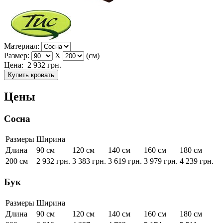
Материал:
Размер:
X
(см)
Цена:
2 932
грн.
Купить кровать
Цены
Сосна
Размеры
Ширина
Длина
90 см
120 см
140 см
160 см
180 см
200 см
2 932
грн.
3 383
грн.
3 619
грн.
3 979
грн.
4 239
грн.
Бук
Размеры
Ширина
Длина
90 см
120 см
140 см
160 см
180 см