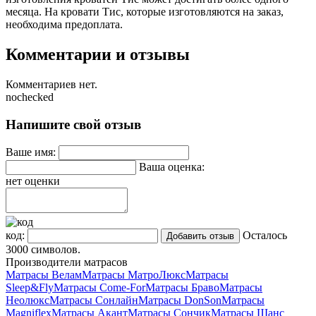
месяца. На кровати Тис, которые изготовляются на заказ,
необходима предоплата.
Комментарии и отзывы
Комментариев нет.
nochecked
Напишите свой отзыв
Ваше имя:
Ваша оценка:
нет оценки
код:
Осталось
3000
символов.
Производители матрасов
Матрасы Велам
Матрасы МатроЛюкс
Матрасы
Sleep&Fly
Матрасы Come-For
Матрасы Браво
Матрасы
Неолюкс
Матрасы Сонлайн
Матрасы DonSon
Матрасы
Magniflex
Матрасы Акант
Матрасы Сончик
Матрасы Шанс