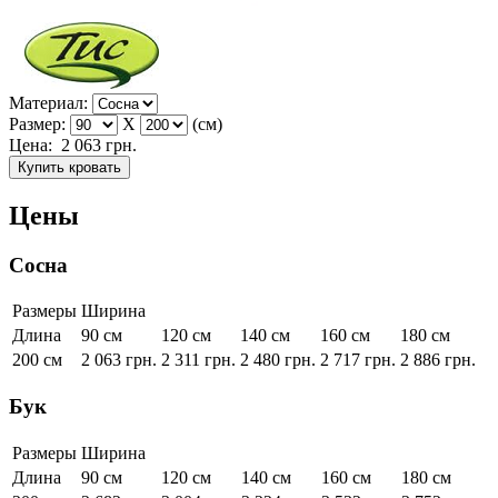
Материал:
Размер:
X
(см)
Цена:
2 063
грн.
Купить кровать
Цены
Сосна
Размеры
Ширина
Длина
90 см
120 см
140 см
160 см
180 см
200 см
2 063
грн.
2 311
грн.
2 480
грн.
2 717
грн.
2 886
грн.
Бук
Размеры
Ширина
Длина
90 см
120 см
140 см
160 см
180 см