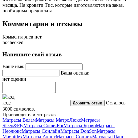
месяца. На кровати Тис, которые изготовляются на заказ,
необходима предоплата.
Комментарии и отзывы
Комментариев нет.
nochecked
Напишите свой отзыв
Ваше имя:
Ваша оценка:
нет оценки
код:
Осталось
3000
символов.
Производители матрасов
Матрасы Велам
Матрасы МатроЛюкс
Матрасы
Sleep&Fly
Матрасы Come-For
Матрасы Браво
Матрасы
Неолюкс
Матрасы Сонлайн
Матрасы DonSon
Матрасы
Magniflex
Матрасы Акант
Матрасы Сончик
Матрасы Шанс