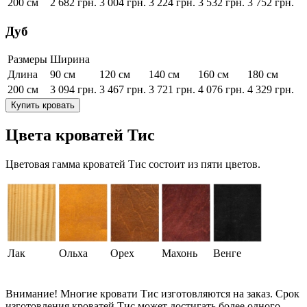
200 см
2 682
грн.
3 004
грн.
3 224
грн.
3 532
грн.
3 752
грн.
Дуб
Размеры
Ширина
Длина
90 см
120 см
140 см
160 см
180 см
200 см
3 094
грн.
3 467
грн.
3 721
грн.
4 076
грн.
4 329
грн.
Купить кровать
Цвета кроватей Тис
Цветовая гамма кроватей Тис состоит из пяти цветов.
Лак
Ольха
Орех
Махонь
Венге
Внимание!
Многие кровати Тис изготовляются на заказ. Срок
изготовления кроватей Тис может достигать более одного