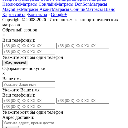
Неолюкс
Матрасы Сонлайн
Матрасы DonSon
Матрасы
Magniflex
Матрасы Акант
Матрасы Сончик
Матрасы Шанс
Карта сайта
·
Контакты
·
Google+
Copyright © 2008-2026 Интернет-магазин ортопедических
матрасов.
Обратный звонок
×
Ваш телефон(ы):
Укажите хотя бы один телефон
Жду звонка!
Оформление покупки
×
Ваше имя:
Укажите Ваше имя
Ваш телефон(ы):
Укажите хотя бы один телефон
Адрес доставки: