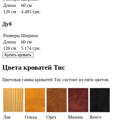
Длина
60 см
120 см
4 485
грн.
Дуб
Размеры
Ширина
Длина
60 см
120 см
5 174
грн.
Купить кровать
Цвета кроватей Тис
Цветовая гамма кроватей Тис состоит из пяти цветов.
Лак
Ольха
Орех
Махонь
Венге