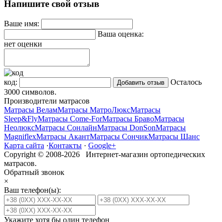
Напишите свой отзыв
Ваше имя:
Ваша оценка:
нет оценки
код:
Осталось
3000
символов.
Производители матрасов
Матрасы Велам
Матрасы МатроЛюкс
Матрасы
Sleep&Fly
Матрасы Come-For
Матрасы Браво
Матрасы
Неолюкс
Матрасы Сонлайн
Матрасы DonSon
Матрасы
Magniflex
Матрасы Акант
Матрасы Сончик
Матрасы Шанс
Карта сайта
·
Контакты
·
Google+
Copyright © 2008-2026 Интернет-магазин ортопедических
матрасов.
Обратный звонок
×
Ваш телефон(ы):
Укажите хотя бы один телефон