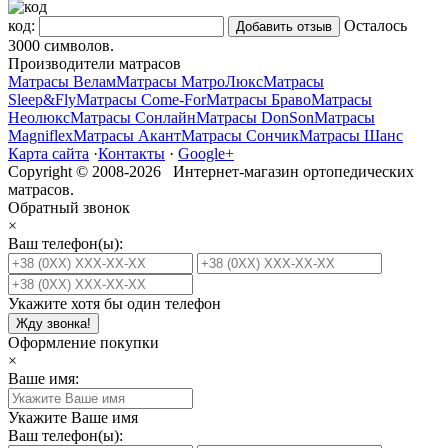
код:
Осталось
3000
символов.
Производители матрасов
Матрасы Велам
Матрасы МатроЛюкс
Матрасы
Sleep&Fly
Матрасы Come-For
Матрасы Браво
Матрасы
Неолюкс
Матрасы Сонлайн
Матрасы DonSon
Матрасы
Magniflex
Матрасы Акант
Матрасы Сончик
Матрасы Шанс
Карта сайта
·
Контакты
·
Google+
Copyright © 2008-2026 Интернет-магазин ортопедических
матрасов.
Обратный звонок
×
Ваш телефон(ы):
Укажите хотя бы один телефон
Жду звонка!
Оформление покупки
×
Ваше имя:
Укажите Ваше имя
Ваш телефон(ы):