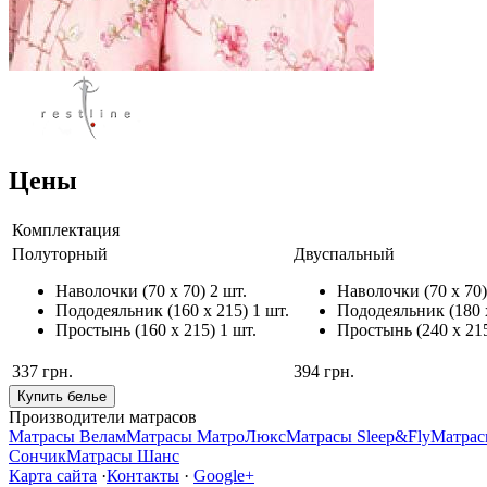
Цены
Комплектация
Полуторный
Двуспальный
Наволочки
(70 x 70) 2 шт.
Наволочки
(70 x 70)
Пододеяльник
(160 x 215) 1 шт.
Пододеяльник
(180 
Простынь
(160 x 215) 1 шт.
Простынь
(240 x 21
337
грн.
394
грн.
Купить белье
Производители матрасов
Матрасы Велам
Матрасы МатроЛюкс
Матрасы Sleep&Fly
Матрас
Сончик
Матрасы Шанс
Карта сайта
·
Контакты
·
Google+