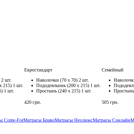
Евростандарт
Семейный
 2 шт.
Наволочки
(70 x 70) 2 шт.
Наволочк
x 215) 1 шт.
Пододеяльник
(200 x 215) 1 шт.
Пододеял
5) 1 шт.
Простынь
(240 x 215) 1 шт.
Простын
420
грн.
505
грн.
ы Come-For
Матрасы Браво
Матрасы Неолюкс
Матрасы Сонлайн
М