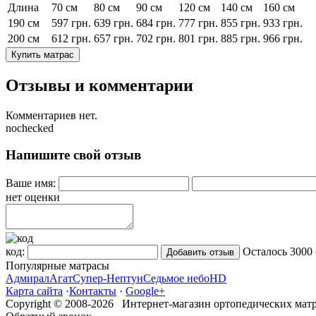
Длина
70 см
80 см
90 см
120 см
140 см
160 см
190 см
597
грн.
639
грн.
684
грн.
777
грн.
855
грн.
933
грн.
200 см
612
грн.
657
грн.
702
грн.
801
грн.
885
грн.
966
грн.
Купить матрас
Отзывы и комментарии
Комментариев нет.
nochecked
Напишите свой отзыв
Ваше имя:
нет оценки
код:
Осталось
3000
Популярные матрасы
Адмирал
Агат
Супер-Нептун
Седьмое небо
HD
Карта сайта
·
Контакты
·
Google+
Copyright © 2008-2026 Интернет-магазин ортопедических матр