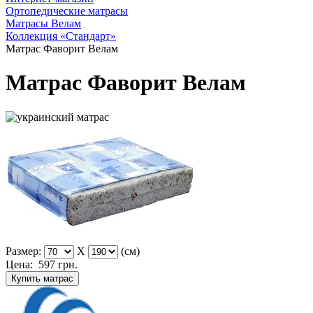
Ортопедические матрасы
Матрасы Велам
Коллекция «Стандарт»
Матрас Фаворит Велам
Матрас Фаворит Велам
Размер:
X
(см)
Цена:
597
грн.
Купить матрас